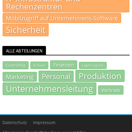
Rechenzentren
Mobilzugriff auf Unternehmens-Software
Sicherheit
ALLE ABTEILUNGEN
Finanzen
Controlling
Einkauf
Lager/Logistik
Produktion
Personal
Marketing
Unternehmensleitung
Vertrieb
Datenschutz
Impressum