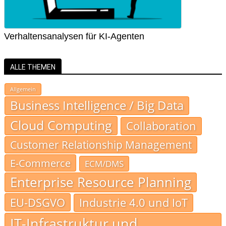
Verhaltensanalysen für KI-Agenten
ALLE THEMEN
Allgemein
Business Intelligence / Big Data
Cloud Computing
Collaboration
Customer Relationship Management
E-Commerce
ECM/DMS
Enterprise Resource Planning
EU-DSGVO
Industrie 4.0 und IoT
IT-Infrastruktur und