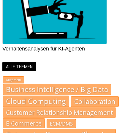
Verhaltensanalysen für KI-Agenten
ALLE THEMEN
Allgemein
Business Intelligence / Big Data
Cloud Computing
Collaboration
Customer Relationship Management
E-Commerce
ECM/DMS