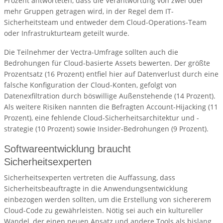
Prozent antworteten, dass die Verantwortung von zwei oder
mehr Gruppen getragen wird, in der Regel dem IT-
Sicherheitsteam und entweder dem Cloud-Operations-Team
oder Infrastrukturteam geteilt wurde.
Die Teilnehmer der Vectra-Umfrage sollten auch die
Bedrohungen für Cloud-basierte Assets bewerten. Der größte
Prozentsatz (16 Prozent) entfiel hier auf Datenverlust durch eine
falsche Konfiguration der Cloud-Konten, gefolgt von
Datenexfiltration durch böswillige Außenstehende (14 Prozent).
Als weitere Risiken nannten die Befragten Account-Hijacking (11
Prozent), eine fehlende Cloud-Sicherheitsarchitektur und -
strategie (10 Prozent) sowie Insider-Bedrohungen (9 Prozent).
Softwareentwicklung braucht
Sicherheitsexperten
Sicherheitsexperten vertreten die Auffassung, dass
Sicherheitsbeauftragte in die Anwendungsentwicklung
einbezogen werden sollten, um die Erstellung von sichererem
Cloud-Code zu gewährleisten. Nötig sei auch ein kultureller
Wandel, der einen neuen Ansatz und andere Tools als bislang