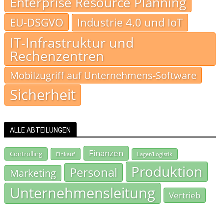
Enterprise Resource Planning
EU-DSGVO
Industrie 4.0 und IoT
IT-Infrastruktur und
Rechenzentren
Mobilzugriff auf Unternehmens-Software
Sicherheit
ALLE ABTEILUNGEN
Finanzen
Controlling
Einkauf
Lager/Logistik
Produktion
Personal
Marketing
Unternehmensleitung
Vertrieb