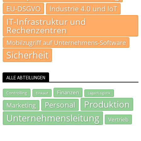
EU-DSGVO
Industrie 4.0 und IoT
IT-Infrastruktur und
Rechenzentren
Mobilzugriff auf Unternehmens-Software
Sicherheit
ALLE ABTEILUNGEN
Finanzen
Controlling
Einkauf
Lager/Logistik
Produktion
Personal
Marketing
Unternehmensleitung
Vertrieb