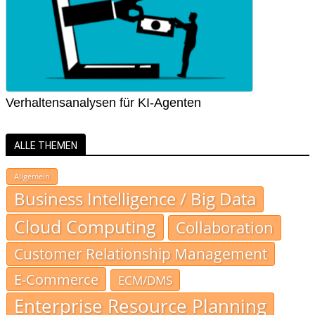
Verhaltensanalysen für KI-Agenten
ALLE THEMEN
Allgemein
Business Intelligence / Big Data
Cloud Computing
Collaboration
Customer Relationship Management
E-Commerce
ECM/DMS
Enterprise Resource Planning