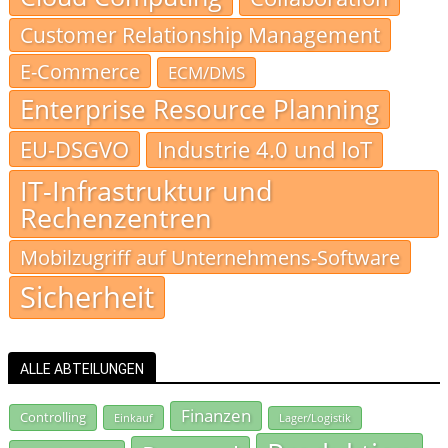
Customer Relationship Management
E-Commerce
ECM/DMS
Enterprise Resource Planning
EU-DSGVO
Industrie 4.0 und IoT
IT-Infrastruktur und
Rechenzentren
Mobilzugriff auf Unternehmens-Software
Sicherheit
ALLE ABTEILUNGEN
Finanzen
Controlling
Einkauf
Lager/Logistik