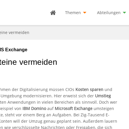
Themen
Abteilungen
teine vermeiden
 MS Exchange
teine vermeiden
hmen der Digitalisierung müssen CIOs
Kosten sparen
und
T-Umgebung modernisieren. Hier erweist sich der
Umstieg
lten Anwendungen in vielen Bereichen als sinnvoll. Doch wer
eispiel von
IBM Domino
auf
Microsoft Exchange
umsteigen
e, steht vor einem Berg an Aufgaben. Bei Zig-Tausend E-
Konten will der Umzug genau geplant sein. Außerdem lauern
n wie verschlüsselte Nachrichten oder Freigaben, die sich