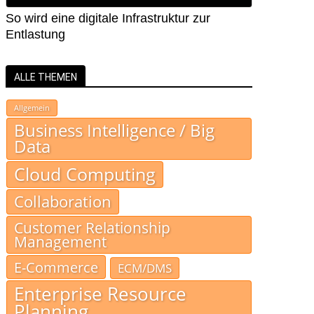
So wird eine digitale Infrastruktur zur
Entlastung
ALLE THEMEN
Allgemein
Business Intelligence / Big
Data
Cloud Computing
Collaboration
Customer Relationship
Management
E-Commerce
ECM/DMS
Enterprise Resource
Planning