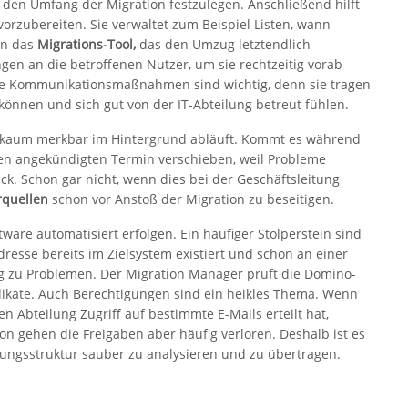
m den Umfang der Migration festzulegen. Anschließend hilft
rzubereiten. Sie verwaltet zum Beispiel Listen, wann
an das
Migrations-Tool,
das den Umzug letztendlich
gen an die betroffenen Nutzer, um sie rechtzeitig vorab
che Kommunikationsmaßnahmen sind wichtig, denn sie tragen
können und sich gut von der IT-Abteilung betreut fühlen.
 kaum merkbar im Hintergrund abläuft. Kommt es während
en angekündigten Termin verschieben, weil Probleme
ck. Schon gar nicht, wenn dies bei der Geschäftsleitung
rquellen
schon vor Anstoß der Migration zu beseitigen.
ware automatisiert erfolgen. Ein häufiger Stolperstein sind
resse bereits im Zielsystem existiert und schon an einer
g zu Problemen. Der Migration Manager prüft die Domino-
kate. Auch Berechtigungen sind ein heikles Thema. Wenn
 Abteilung Zugriff auf bestimmte E-Mails erteilt hat,
ion gehen die Freigaben aber häufig verloren. Deshalb ist es
ungsstruktur sauber zu analysieren und zu übertragen.