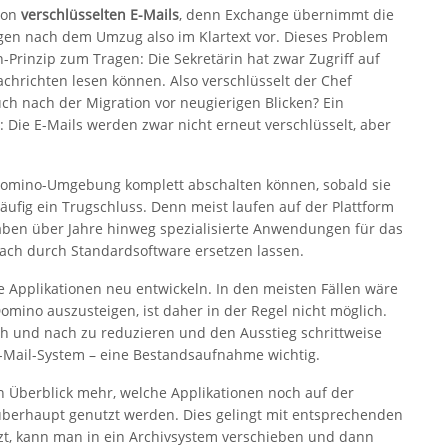
von
verschlüsselten E-Mails
, denn Exchange übernimmt die
egen nach dem Umzug also im Klartext vor. Dieses Problem
Prinzip zum Tragen: Die Sekretärin hat zwar Zugriff auf
achrichten lesen können. Also verschlüsselt der Chef
ch nach der Migration vor neugierigen Blicken? Ein
Die E-Mails werden zwar nicht erneut verschlüsselt, aber
 Domino-Umgebung komplett abschalten können, sobald sie
häufig ein Trugschluss. Denn meist laufen auf der Plattform
haben über Jahre hinweg spezialisierte Anwendungen für das
fach durch Standardsoftware ersetzen lassen.
 Applikationen neu entwickeln. In den meisten Fällen wäre
omino auszusteigen, ist daher in der Regel nicht möglich.
ch und nach zu reduzieren und den Ausstieg schrittweise
E-Mail-System – eine Bestandsaufnahme wichtig.
n Überblick mehr, welche Applikationen noch auf der
überhaupt genutzt werden. Dies gelingt mit entsprechenden
zt, kann man in ein Archivsystem verschieben und dann