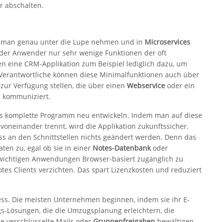
r abschalten.
lte man genau unter die Lupe nehmen und in
Microservices
t der Anwender nur sehr wenige Funktionen der oft
 eine CRM-Applikation zum Beispiel lediglich dazu, um
Verantwortliche können diese Minimalfunktionen auch über
zur Verfügung stellen, die über einen
Webservice
oder ein
 kommuniziert.
as komplette Programm neu entwickeln. Indem man auf diese
voneinander trennt, wird die Applikation zukunftssicher.
ss an den Schnittstellen nichts geändert werden. Denn das
aten zu, egal ob sie in einer
Notes-Datenbank
oder
le wichtigen Anwendungen Browser-basiert zugänglich zu
 Clients verzichten. Das spart Lizenzkosten und reduziert
zess. Die meisten Unternehmen beginnen, indem sie ihr E-
s-Lösungen, die die Umzugsplanung erleichtern, die
e verschlüsselte Mails oder
Gruppenfreigaben
bewältigen.