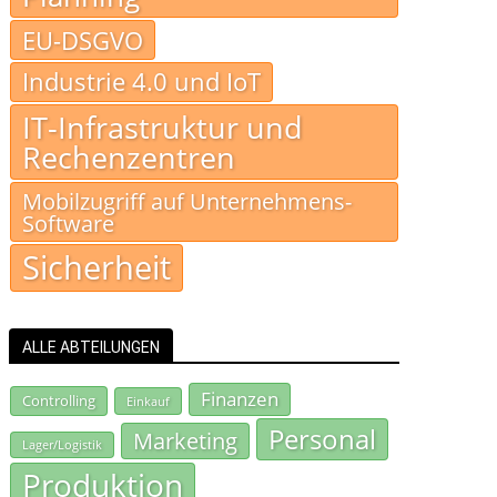
EU-DSGVO
Industrie 4.0 und IoT
IT-Infrastruktur und
Rechenzentren
Mobilzugriff auf Unternehmens-
Software
Sicherheit
ALLE ABTEILUNGEN
Finanzen
Controlling
Einkauf
Personal
Marketing
Lager/Logistik
Produktion