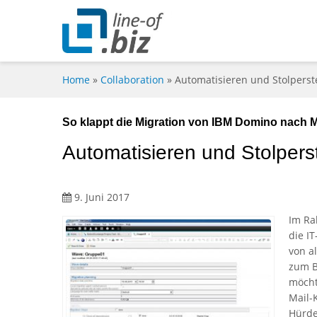
Home
»
Collaboration
»
Automatisieren und Stolpers
So klappt die Migration von IBM Domino nach
Automatisieren und Stolpers
9. Juni 2017
Im Ra
die I
von a
zum B
möcht
Mail-
Hürde