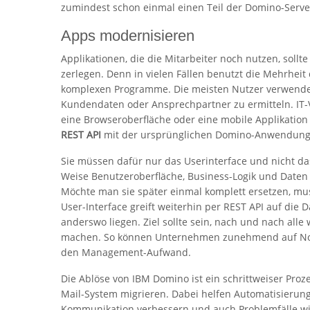
zumindest schon einmal einen Teil der Domino-Serve
Apps modernisieren
Applikationen, die die Mitarbeiter noch nutzen, sol
zerlegen. Denn in vielen Fällen benutzt die Mehrhei
komplexen Programme. Die meisten Nutzer verwenden
Kundendaten oder Ansprechpartner zu ermitteln. IT-
eine Browseroberfläche oder eine mobile Applikation 
REST API
mit der ursprünglichen Domino-Anwendung
Sie müssen dafür nur das Userinterface und nicht d
Weise Benutzeroberfläche, Business-Logik und Daten 
Möchte man sie später einmal komplett ersetzen, mu
User-Interface greift weiterhin per REST API auf die D
anderswo liegen. Ziel sollte sein, nach und nach al
machen. So können Unternehmen zunehmend auf Notes
den Management-Aufwand.
Die Ablöse von IBM Domino ist ein schrittweiser Pro
Mail-System migrieren. Dabei helfen Automatisierung
Kommunikation verbessern und auch Problemfälle wi