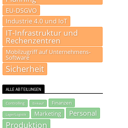
EU-DSGVO
Industrie 4.0 und IoT
IT-Infrastruktur und
Rechenzentren
Mobilzugriff auf Unternehmens-
Software
Sicherheit
ALLE ABTEILUNGEN
Finanzen
Controlling
Einkauf
Personal
Marketing
Lager/Logistik
Produktion