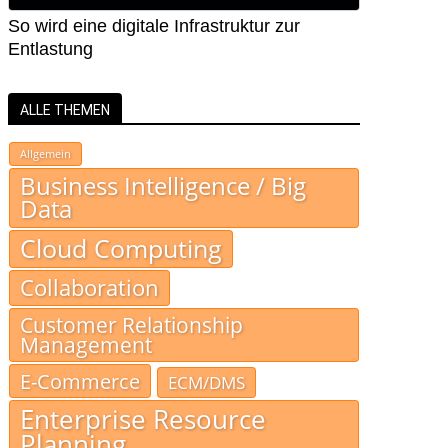
So wird eine digitale Infrastruktur zur
Entlastung
ALLE THEMEN
Allgemein
Business Intelligence / Big
Data
Cloud Computing
Collaboration
Customer Relationship
Management
E-Commerce
ECM/DMS
Enterprise Resource
Planning