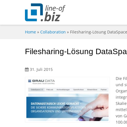
Home
»
Collaboration
»
Filesharing-Lösung DataSpace 
Filesharing-Lösung DataSpac
31. Juli 2015
Die F
und s
Organ
integ
Skalie
mitte
von G
100.0