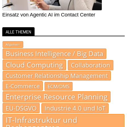
Einsatz von Agentic AI im Contact Center
ALLE THEMEN
Allgemein
Business Intelligence / Big Data
Cloud Computing
Collaboration
Customer Relationship Management
E-Commerce
ECM/DMS
Enterprise Resource Planning
EU-DSGVO
Industrie 4.0 und IoT
IT-Infrastruktur und