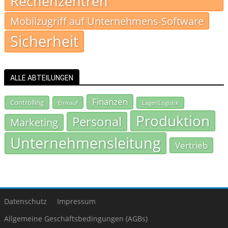
Rechenzentren
Mobilzugriff auf Unternehmens-Software
Sicherheit
ALLE ABTEILUNGEN
Finanzen
Controlling
Einkauf
Lager/Logistik
Produktion
Personal
Marketing
Unternehmensleitung
Vertrieb
Datenschutz
Impressum
Allgemeine Geschäftsbedingungen (AGBs)