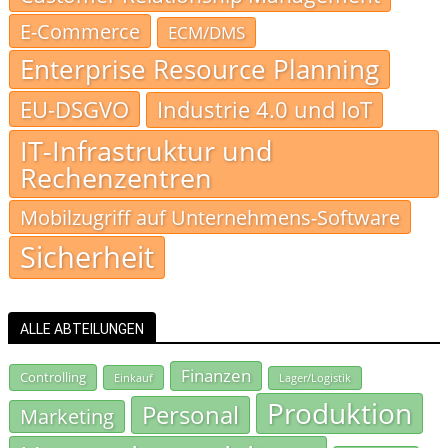
E-Commerce
ECM/DMS
Enterprise Resource Planning
EU-DSGVO
Industrie 4.0 und IoT
IT-Infrastruktur und
Rechenzentren
Mobilzugriff auf Unternehmens-Software
Sicherheit
ALLE ABTEILUNGEN
Finanzen
Controlling
Einkauf
Lager/Logistik
Produktion
Personal
Marketing