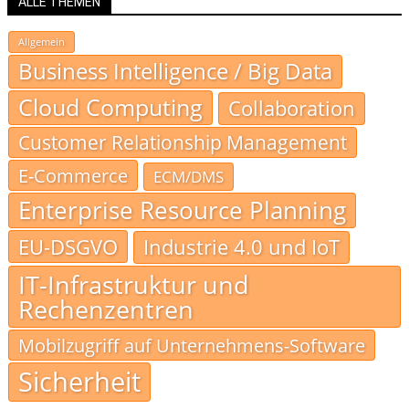
ALLE THEMEN
Allgemein
Business Intelligence / Big Data
Cloud Computing
Collaboration
Customer Relationship Management
E-Commerce
ECM/DMS
Enterprise Resource Planning
EU-DSGVO
Industrie 4.0 und IoT
IT-Infrastruktur und
Rechenzentren
Mobilzugriff auf Unternehmens-Software
Sicherheit