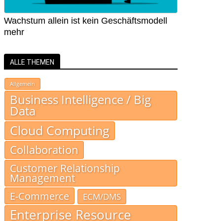
Wachstum allein ist kein Geschäftsmodell
mehr
ALLE THEMEN
Allgemein
Business Intelligence / Big
Data
Cloud Computing
Collaboration
Customer Relationship
Management
E-Commerce
ECM/DMS
Enterprise Resource