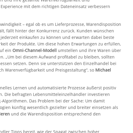
 Experience mit dem richtigen Dateneinsatz verbessern
windigkeit – egal ob es um Lieferprozesse, Warendisposition
lt, fällt hinter der Konkurrenz zurück. Kunden wünschen
 jederzeit einkaufen zu können und erwarten dabei beste
keit der Produkte. Um diese hohen Erwartungen zu erfüllen,
uf ein
Omni-Channel-Modell
umstellen und ihre Waren über
en. „Um bei diesem Aufwand profitabel zu bleiben, sollten
essen setzen. Denn sie unterstützen den Einzelhandel bei
ich Warenverfügbarkeit und Preisgestaltung“, so
Michael
elles Lernen und automatisierte Prozesse äußerst positiv
en. Die befragten Lebensmitteleinzelhändler investieren
-Algorithmen. Das Problem bei der Sache: Um damit
ogien künftig wesentlich gezielter und breiter einsetzen als
ieren
und die Warendisposition entsprechend den
ändler Tipps bereit, wie der Spagat zwischen hoher