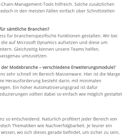
y-Chain-Management-Tools hilfreich. Solche zusätzlichen
jedoch in den meisten Fällen einfach über Schnittstellen
 für sämtliche Branchen?
ess für branchenspezifische Funktionen gestalten. Wir bei
 die auf Microsoft Dynamics aufsetzen und diese um
eitern. Gleichzeitig können unsere Teams helfen,
passgenau umzusetzen.
ung der Modebranche – verschiedene Erweiterungsmodule?
ns sehr schnell im Bereich Massenware. Hier ist die Marge
 Die Herausforderung besteht darin, mit minimalen
egen. Ein hoher Automatisierungsgrad ist dafür
duzierungen sollten dabei so einfach wie möglich gestaltet
anz so entscheidend. Natürlich profitiert jeder Bereich von
jedoch Thematiken wie Nachverfolgbarkeit. Je teurer ein
zu wissen, wo sich dieses gerade befindet, um sicher zu sein,