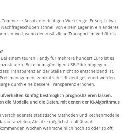
ss-Commerce-Ansatz die richtigen Werkzeuge. Er sorgt etwa
i Nachfrageschüben schnell von einem Lager in ein anderes
ann sinnvoll, wenn der zusätzliche Transport im Verhältnis
n?
: Bei einem teuren Handy für mehrere hundert Euro ist es
 umzusteuern. Bei einem günstigen USB-Stick hingegen
dass Transparenz an der Stelle nicht so entscheidend ist.
reismanagement zentral sehr effizient gesteuert werden.
 Marge durch eine bessere Transparenz erhöhen.
aufverhalten künftig bestmöglich prognostizieren lassen.
 die Modelle und die Daten, mit denen der KI-Algorithmus
n verschiedenste statistische Methoden und Rechenmodelle
arauf abzielen, Absätze möglichst realitätsnah
en kommenden Wochen wahrscheinlich noch so oder so oft