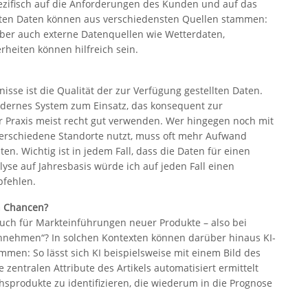
ezifisch auf die Anforderungen des Kunden und auf das
tzten Daten können aus verschiedensten Quellen stammen:
 Aber auch externe Datenquellen wie Wetterdaten,
heiten können hilfreich sein.
nisse ist die Qualität der zur Verfügung gestellten Daten.
dernes System zum Einsatz, das konsequent zur
er Praxis meist recht gut verwenden. Wer hingegen noch mit
r verschiedene Standorte nutzt, muss oft mehr Aufwand
en. Wichtig ist in jedem Fall, dass die Daten für einen
yse auf Jahresbasis würde ich auf jeden Fall einen
pfehlen.
n Chancen?
auch für Markteinführungen neuer Produkte – also bei
annehmen“? In solchen Kontexten können darüber hinaus KI-
men: So lässt sich KI beispielsweise mit einem Bild des
 zentralen Attribute des Artikels automatisiert ermittelt
hsprodukte zu identifizieren, die wiederum in die Prognose