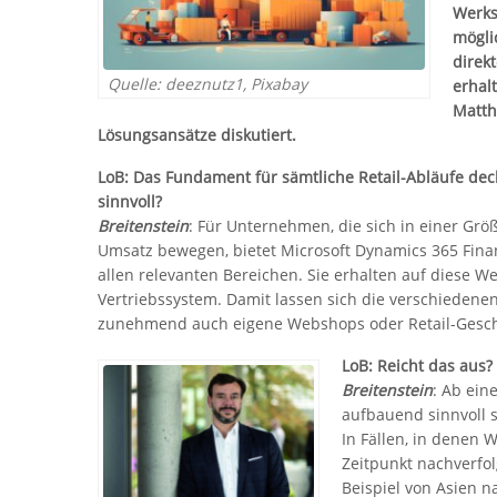
Werks
mögli
direk
Quelle: deeznutz1, Pixabay
erhal
Matthi
Lösungsansätze diskutiert.
LoB: Das Fundament für sämtliche Retail-Abläufe deck
sinnvoll?
Breitenstein
: Für Unternehmen, die sich in einer Gr
Umsatz bewegen, bietet Microsoft Dynamics 365 Finan
allen relevanten Bereichen. Sie erhalten auf diese We
Vertriebssystem. Damit lassen sich die verschiedene
zunehmend auch eigene Webshops oder Retail-Geschä
LoB: Reicht das aus?
Breitenstein
: Ab ei
aufbauend sinnvoll s
In Fällen, in denen 
Zeitpunkt nachverfo
Beispiel von Asien n