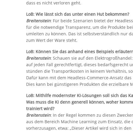
dass es nicht verloren geht.
LoB: Wie lässt sich das unter einen Hut bekommen?
Breitenstein
: Für beide Szenarien bietet der Headle
für die notwendige Transparenz, um die Produkte be
umleiten zu können. Das ist selbstverständlich nur d
zum Wert der Ware steht.
LoB: Können Sie das anhand eines Beispiels erläuter
Breitenstein
: Schauen sie auf den Elektrogroßhandel
auf jeden Fall gerechtfertigt, dieses bedarfsgerecht
stünden die Transportkosten in keinem Verhältnis, so
Dafür kann mit dem Headless-Commerce-Ansatz das P
Dies kann bei günstigeren Produkten die erzielbare
LoB: Mithilfe modernster KI-Lösungen soll sich das K
Was muss die KI denn generell können, woher kommen
trainiert wird?
Breitenstein
: In der Regel kommen zu diesen Zwecke
aus dem Bereich Machine Learning zum Einsatz, die d
vorherzusagen, etwa: „Dieser Artikel wird sich in d