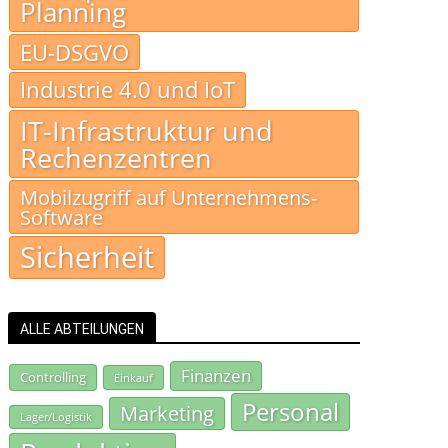
Planning
EU-DSGVO
Industrie 4.0 und IoT
IT-Infrastruktur und
Rechenzentren
Mobilzugriff auf Unternehmens-
Software
Sicherheit
ALLE ABTEILUNGEN
Finanzen
Controlling
Einkauf
Personal
Marketing
Lager/Logistik