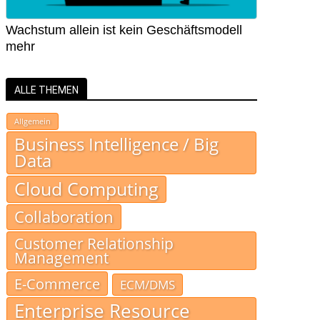
Wachstum allein ist kein Geschäftsmodell
mehr
ALLE THEMEN
Allgemein
Business Intelligence / Big
Data
Cloud Computing
Collaboration
Customer Relationship
Management
E-Commerce
ECM/DMS
Enterprise Resource