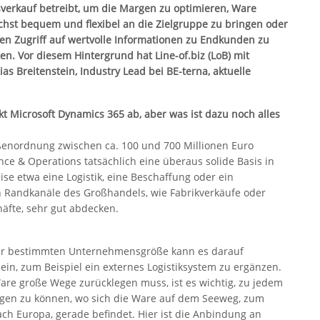
verkauf betreibt, um die Margen zu optimieren, Ware
chst bequem und flexibel an die Zielgruppe zu bringen oder
ten Zugriff auf wertvolle Informationen zu Endkunden zu
ten. Vor diesem Hintergrund hat Line-of.biz (LoB) mit
as Breitenstein, Industry Lead bei BE-terna, aktuelle
t Microsoft Dynamics 365 ab, aber was ist dazu noch alles
ößenordnung zwischen ca. 100 und 700 Millionen Euro
ce & Operations tatsächlich eine überaus solide Basis in
ise etwa eine Logistik, eine Beschaffung oder ein
n Randkanäle des Großhandels, wie Fabrikverkäufe oder
fte, sehr gut abdecken.
ner bestimmten Unternehmensgröße kann es darauf
ein, zum Beispiel ein externes Logistiksystem zu ergänzen.
Ware große Wege zurücklegen muss, ist es wichtig, zu jedem
lgen zu können, wo sich die Ware auf dem Seeweg, zum
ach Europa, gerade befindet. Hier ist die Anbindung an