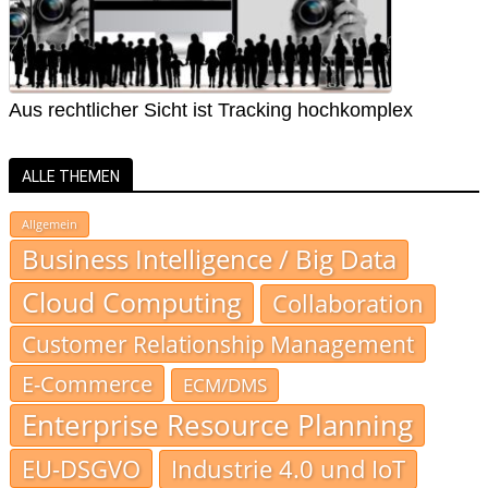
Aus rechtlicher Sicht ist Tracking hochkomplex
ALLE THEMEN
Allgemein
Business Intelligence / Big Data
Cloud Computing
Collaboration
Customer Relationship Management
E-Commerce
ECM/DMS
Enterprise Resource Planning
EU-DSGVO
Industrie 4.0 und IoT