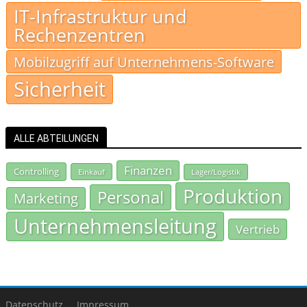
IT-Infrastruktur und
Rechenzentren
Mobilzugriff auf Unternehmens-Software
Sicherheit
ALLE ABTEILUNGEN
Finanzen
Controlling
Einkauf
Lager/Logistik
Produktion
Personal
Marketing
Unternehmensleitung
Vertrieb
Datenschutz
Impressum