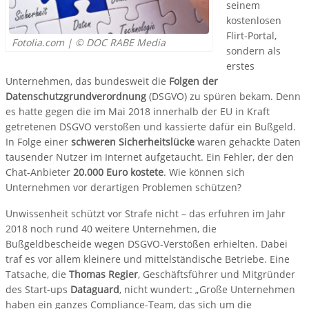
seinem
kostenlosen
Flirt-Portal,
Fotolia.com | © DOC RABE Media
sondern als
erstes
Unternehmen, das bundesweit die
Folgen der
Datenschutzgrundverordnung
(DSGVO) zu spüren bekam. Denn
es hatte gegen die im Mai 2018 innerhalb der EU in Kraft
getretenen DSGVO verstoßen und kassierte dafür ein Bußgeld.
In Folge einer
schweren Sicherheitslücke
waren gehackte Daten
tausender Nutzer im Internet aufgetaucht. Ein Fehler, der den
Chat-Anbieter
20.000 Euro kostete
. Wie können sich
Unternehmen vor derartigen Problemen schützen?
Unwissenheit schützt vor Strafe nicht – das erfuhren im Jahr
2018 noch rund 40 weitere Unternehmen, die
Bußgeldbescheide wegen DSGVO-Verstößen erhielten. Dabei
traf es vor allem kleinere und mittelständische Betriebe. Eine
Tatsache, die
Thomas Regier
, Geschäftsführer und Mitgründer
des Start-ups
Dataguard
, nicht wundert: „Große Unternehmen
haben ein ganzes Compliance-Team, das sich um die