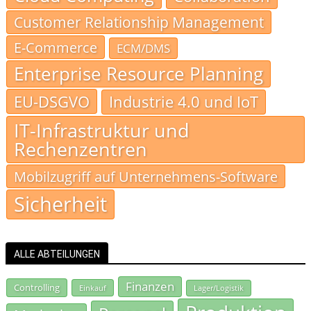
Customer Relationship Management
E-Commerce
ECM/DMS
Enterprise Resource Planning
EU-DSGVO
Industrie 4.0 und IoT
IT-Infrastruktur und
Rechenzentren
Mobilzugriff auf Unternehmens-Software
Sicherheit
ALLE ABTEILUNGEN
Finanzen
Controlling
Einkauf
Lager/Logistik