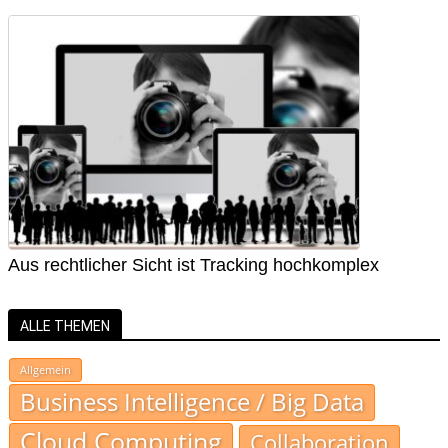
Aus rechtlicher Sicht ist Tracking hochkomplex
ALLE THEMEN
Allgemein
Business Intelligence / Big Data
Cloud Computing
Collaboration