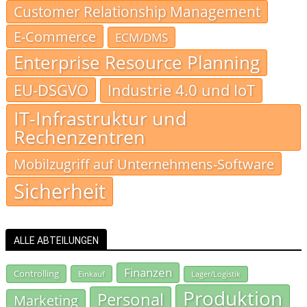
Customer Relationship Management
E-Commerce
ECM/DMS
Enterprise Resource Planning
EU-DSGVO
Industrie 4.0 und IoT
IT-Infrastruktur und
Rechenzentren
Mobilzugriff auf Unternehmens-Software
Sicherheit
ALLE ABTEILUNGEN
Finanzen
Controlling
Einkauf
Lager/Logistik
Produktion
Personal
Marketing