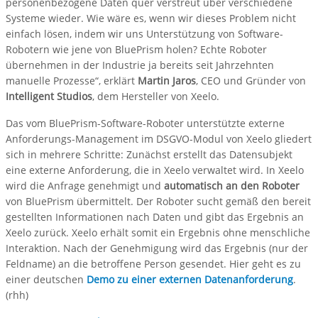
personenbezogene Daten quer verstreut über verschiedene
Systeme wieder. Wie wäre es, wenn wir dieses Problem nicht
einfach lösen, indem wir uns Unterstützung von Software-
Robotern wie jene von BluePrism holen? Echte Roboter
übernehmen in der Industrie ja bereits seit Jahrzehnten
manuelle Prozesse“, erklärt
Martin Jaros
, CEO und Gründer von
Intelligent Studios
, dem Hersteller von Xeelo.
Das vom BluePrism-Software-Roboter unterstützte externe
Anforderungs-Management im DSGVO-Modul von Xeelo gliedert
sich in mehrere Schritte: Zunächst erstellt das Datensubjekt
eine externe Anforderung, die in Xeelo verwaltet wird. In Xeelo
wird die Anfrage genehmigt und
automatisch an den Roboter
von BluePrism übermittelt. Der Roboter sucht gemäß den bereit
gestellten Informationen nach Daten und gibt das Ergebnis an
Xeelo zurück. Xeelo erhält somit ein Ergebnis ohne menschliche
Interaktion. Nach der Genehmigung wird das Ergebnis (nur der
Feldname) an die betroffene Person gesendet. Hier geht es zu
einer deutschen
Demo zu einer externen Datenanforderung
.
(rhh)