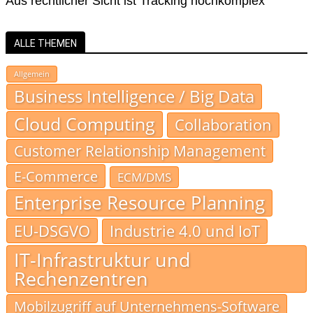
Aus rechtlicher Sicht ist Tracking hochkomplex
ALLE THEMEN
Allgemein
Business Intelligence / Big Data
Cloud Computing
Collaboration
Customer Relationship Management
E-Commerce
ECM/DMS
Enterprise Resource Planning
EU-DSGVO
Industrie 4.0 und IoT
IT-Infrastruktur und
Rechenzentren
Mobilzugriff auf Unternehmens-Software