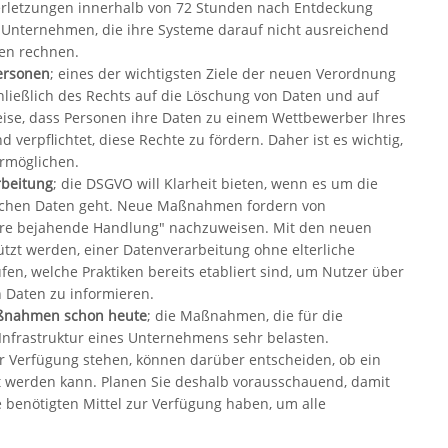
erletzungen innerhalb von 72 Stunden nach Entdeckung
 Unternehmen, die ihre Systeme darauf nicht ausreichend
fen rechnen.
ersonen
; eines der wichtigsten Ziele der neuen Verordnung
chließlich des Rechts auf die Löschung von Daten und auf
eise, dass Personen ihre Daten zu einem Wettbewerber Ihres
rpflichtet, diese Rechte zu fördern. Daher ist es wichtig,
ermöglichen.
rbeitung
; die DSGVO will Klarheit bieten, wenn es um die
lichen Daten geht. Neue Maßnahmen fordern von
are bejahende Handlung" nachzuweisen. Mit den neuen
ützt werden, einer Datenverarbeitung ohne elterliche
fen, welche Praktiken bereits etabliert sind, um Nutzer über
n Daten zu informieren.
aßnahmen schon heute
; die Maßnahmen, die für die
nfrastruktur eines Unternehmens sehr belasten.
zur Verfügung stehen, können darüber entscheiden, ob ein
 werden kann. Planen Sie deshalb vorausschauend, damit
 benötigten Mittel zur Verfügung haben, um alle