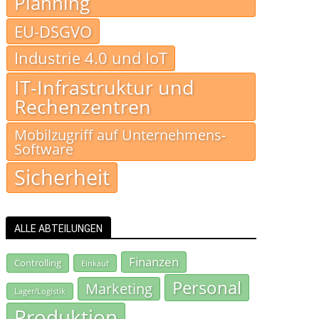
Planning
EU-DSGVO
Industrie 4.0 und IoT
IT-Infrastruktur und
Rechenzentren
Mobilzugriff auf Unternehmens-
Software
Sicherheit
ALLE ABTEILUNGEN
Finanzen
Controlling
Einkauf
Personal
Marketing
Lager/Logistik
Produktion