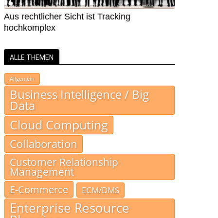
Aus rechtlicher Sicht ist Tracking
hochkomplex
ALLE THEMEN
Allgemein
Business Intelligence / Big
Data
Cloud Computing
Collaboration
Customer Relationship
Management
E-Commerce
ECM/DMS
Enterprise Resource