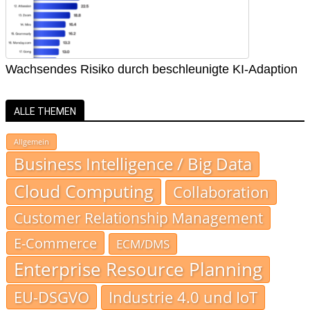
Wachsendes Risiko durch beschleunigte KI-Adaption
ALLE THEMEN
Allgemein
Business Intelligence / Big Data
Cloud Computing
Collaboration
Customer Relationship Management
E-Commerce
ECM/DMS
Enterprise Resource Planning
EU-DSGVO
Industrie 4.0 und IoT