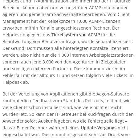
Helpdesk und IT-Administration sind innerhalb der IT autarke
Bereiche, können aber nun vernetzt über ACMP miteinander
agieren und gemeinsam Sachverhalte bearbeiten. Vom Client
Management hat der Reisekonzern 1.000 ACMP-Lizenzen
erworben, mithin für alle angeschlossenen Rechner. Der
Helpdesk dagegen, das
Ticketsystem von ACMP
für die
Beantwortung von Benutzeranfragen, wurde separat lizensiert.
Der Grund: Dort müssen alle hinterlegten Kontakte lizensiert
werden, also nicht nur die 1.000 internen Arbeitsplatzstationen,
sondern auch jene 3.000 von den Agenturen in Zielgebieten
und sonstigen externen Partnern. Diese kommunizieren im
Fehlerfall mit der alltours-IT und setzen folglich viele Tickets im
Helpdesk ab.
Bei der Verteilung von Applikationen gibt die Aagon-Software
kontinuierlich Feedback zum Stand des Roll-outs, teilt mit, wie
viele Clients schon installiert sind, wie viele nicht erreicht
wurden, etc. So kann der IT-Betreuer bei Rückfragen durch den
Anwender sofort Auskunft geben, wo die Fehlerquelle liegt –
dass z.B. der Rechner während eines
Update-Vorgangs
nicht
eingeschaltet war. Dies nimmt insgesamt sehr viel Druck vom