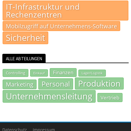
IT-Infrastruktur und
Rechenzentren
Mobilzugriff auf Unternehmens-Software
Sicherheit
ALLE ABTEILUNGEN
Finanzen
Controlling
Einkauf
Lager/Logistik
Produktion
Personal
Marketing
Unternehmensleitung
Vertrieb
Datenschutz
Impressum