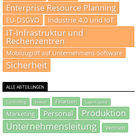
Enterprise Resource Planning
EU-DSGVO
Industrie 4.0 und IoT
IT-Infrastruktur und
Rechenzentren
Mobilzugriff auf Unternehmens-Software
Sicherheit
ALLE ABTEILUNGEN
Finanzen
Controlling
Einkauf
Lager/Logistik
Produktion
Personal
Marketing
Unternehmensleitung
Vertrieb