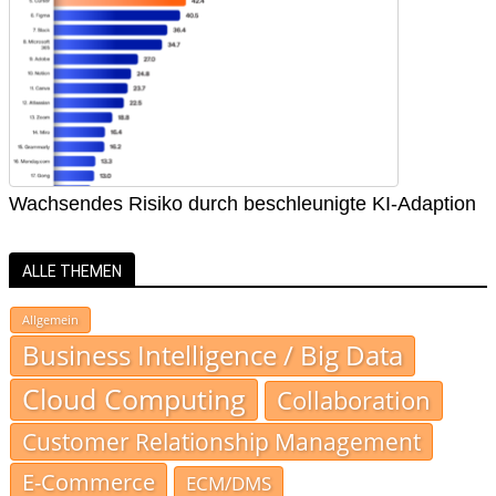
Wachsendes Risiko durch beschleunigte KI-Adaption
ALLE THEMEN
Allgemein
Business Intelligence / Big Data
Cloud Computing
Collaboration
Customer Relationship Management
E-Commerce
ECM/DMS