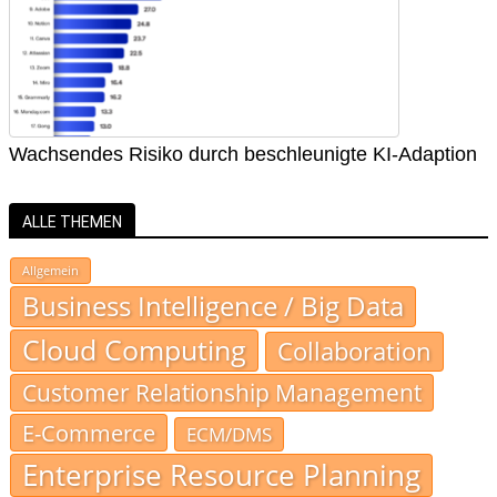
Wachsendes Risiko durch beschleunigte KI-Adaption
ALLE THEMEN
Allgemein
Business Intelligence / Big Data
Cloud Computing
Collaboration
Customer Relationship Management
E-Commerce
ECM/DMS
Enterprise Resource Planning