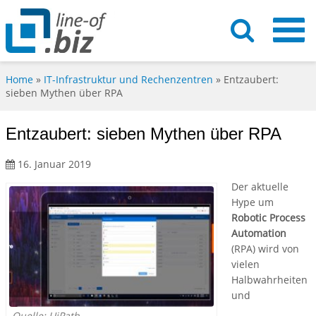
Home
»
IT-Infrastruktur und Rechenzentren
»
Entzaubert:
sieben Mythen über RPA
Entzaubert: sieben Mythen über RPA
16. Januar 2019
Der aktuelle
Hype um
Robotic Process
Automation
(RPA) wird von
vielen
Halbwahrheiten
und
Quelle: UiPath