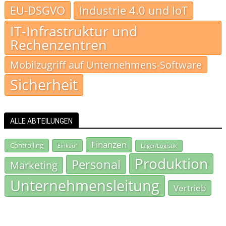
EU-DSGVO
Industrie 4.0 und IoT
IT-Infrastruktur und
Rechenzentren
Mobilzugriff auf Unternehmens-Software
Sicherheit
ALLE ABTEILUNGEN
Finanzen
Controlling
Einkauf
Lager/Logistik
Produktion
Personal
Marketing
Unternehmensleitung
Vertrieb