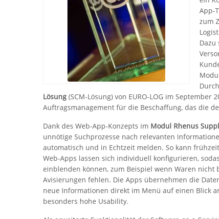
App-T
zum Z
Logis
Dazu 
Verso
Kunde
Modul
Durch
Lösung
(SCM-Lösung) von EURO-LOG im September 201
Auftragsmanagement für die Beschaffung, das die defin
Dank des Web-App-Konzepts im
Modul Rhenus Suppl
unnötige Suchprozesse nach relevanten Informationen
automatisch und in Echtzeit melden. So kann frühzei
Web-Apps lassen sich individuell konfigurieren, soda
einblenden können, zum Beispiel wenn Waren nicht b
Avisierungen fehlen. Die Apps übernehmen die Daten
neue Informationen direkt im Menü auf einen Blick 
besonders hohe Usability.