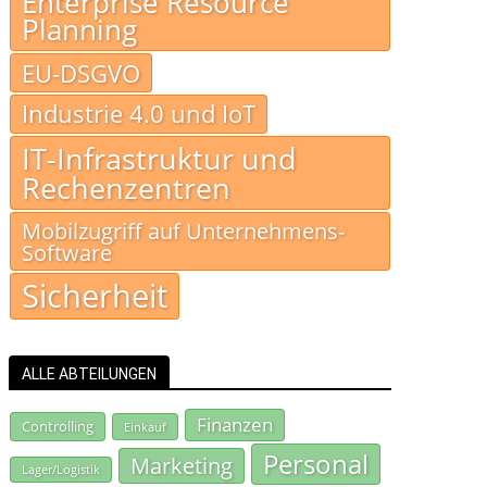
Enterprise Resource
Planning
EU-DSGVO
Industrie 4.0 und IoT
IT-Infrastruktur und
Rechenzentren
Mobilzugriff auf Unternehmens-
Software
Sicherheit
ALLE ABTEILUNGEN
Finanzen
Controlling
Einkauf
Personal
Marketing
Lager/Logistik