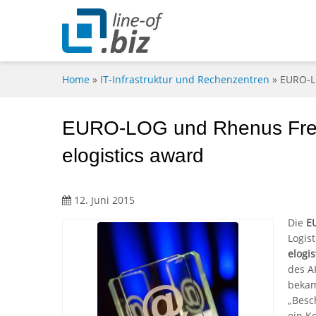
Home
»
IT-Infrastruktur und Rechenzentren
»
EURO-LO
EURO-LOG und Rhenus Freig
elogistics award
12. Juni 2015
Die
E
Logist
elogi
des A
bekam
„Besc
ein K