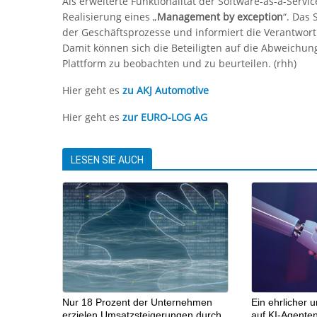
Als erweiterte Funktionalität der Software-as-a-Servi
Realisierung eines „
Management by exception
“. Das 
der Geschäftsprozesse und informiert die Verantwort
Damit können sich die Beteiligten auf die Abweichun
Plattform zu beobachten und zu beurteilen. (rhh)
Hier geht es
zu AKJ Automotive
Hier geht es
zur EURO-LOG AG
LESEN SIE AUCH
Nur 18 Prozent der Unternehmen
Ein ehrlicher 
erzielen Umsatzsteigerungen durch
auf KI-Agente