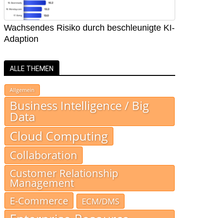
Wachsendes Risiko durch beschleunigte KI-
Adaption
ALLE THEMEN
Allgemein
Business Intelligence / Big
Data
Cloud Computing
Collaboration
Customer Relationship
Management
E-Commerce
ECM/DMS