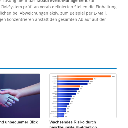
ce Lösung dient das
Modul Event-Management
zur
SCM-System prüft an vorab definierten Stellen die Einhaltung
lichen bei Abweichungen aktiv, zum Beispiel per E-Mail.
gen konzentrieren anstatt den gesamten Ablauf auf der
und unbequemer Blick
Wachsendes Risiko durch
n
beschleunigte KI-Adaption