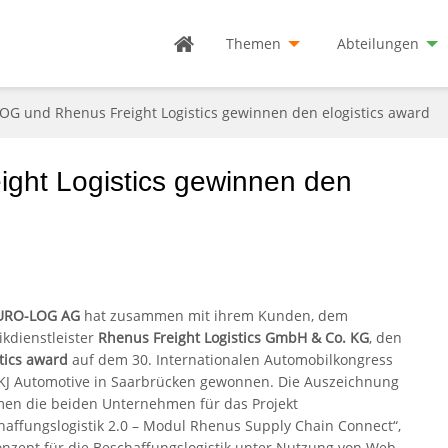
Themen
Abteilungen
G und Rhenus Freight Logistics gewinnen den elogistics award
ht Logistics gewinnen den
URO-LOG AG
hat zusammen mit ihrem Kunden, dem
ikdienstleister
Rhenus Freight Logistics GmbH & Co. KG
, den
stics award
auf dem 30. Internationalen Automobilkongress
KJ Automotive in Saarbrücken gewonnen. Die Auszeichnung
en die beiden Unternehmen für das Projekt
haffungslogistik 2.0 – Modul Rhenus Supply Chain Connect“,
onzept für die Beschaffungslogistik unter Nutzung von Web-