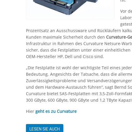
Vor d
Labor
getes
Prozentsatz an Ausschussware und Rückläufern kalku
Kunden maximale Sicherheit durch den
Curvature-G
Infrastruktur in Rahmen des Curvature Netsure-Wart
sicher, dass die Festplatten unter einer einheitlich
OEM-Hersteller HP, Dell und Cisco sind.
„Die Festplatte ist wohl der wichtigste Teil eines jede
Bedeutung. Angesichts der Tatsache, dass die allerme
Zuverlässigkeitsprobleme und Versandverzögerungen 
und dem Hardware-Austausch führen“, sagt Bernd So
Curvature bietet SAS-Festplatten mit 3,5-Zoll-Formfak
300 GByte, 600 GByte, 900 GByte und 1,2 TByte Kapazit
Hier
geht es zu Curvature
LESEN SIE AUCH