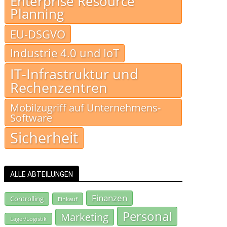
Enterprise Resource
Planning
EU-DSGVO
Industrie 4.0 und IoT
IT-Infrastruktur und
Rechenzentren
Mobilzugriff auf Unternehmens-
Software
Sicherheit
ALLE ABTEILUNGEN
Finanzen
Controlling
Einkauf
Personal
Marketing
Lager/Logistik