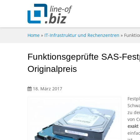
Home
»
IT-Infrastruktur und Rechenzentren
»
Funktio
Funktionsgeprüfte SAS-Festp
Originalpreis
18. März 2017
Festp
Schwa
zu de
von C
exakt
einfa
ist.