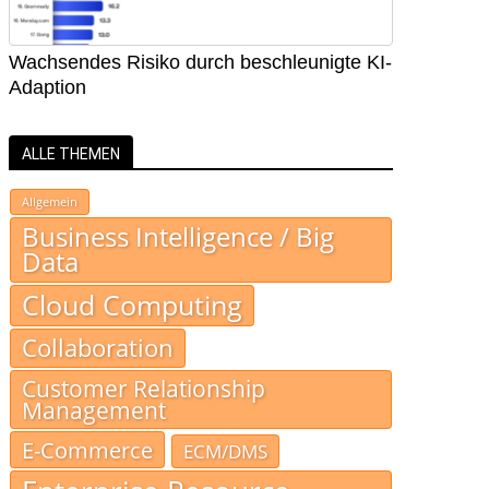
Wachsendes Risiko durch beschleunigte KI-
Adaption
ALLE THEMEN
Allgemein
Business Intelligence / Big
Data
Cloud Computing
Collaboration
Customer Relationship
Management
E-Commerce
ECM/DMS