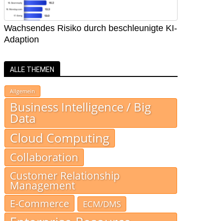
Wachsendes Risiko durch beschleunigte KI-
Adaption
ALLE THEMEN
Allgemein
Business Intelligence / Big
Data
Cloud Computing
Collaboration
Customer Relationship
Management
E-Commerce
ECM/DMS