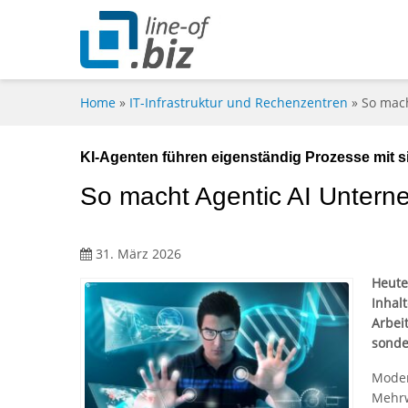
Home
»
IT-Infrastruktur und Rechenzentren
»
So mach
KI-Agenten führen eigenständig Prozesse mit 
So macht Agentic AI Untern
31. März 2026
Heute
Inhalt
Arbei
sonde
Moder
Mehrw