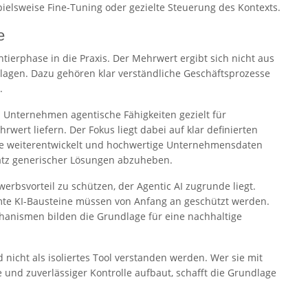
elsweise Fine-Tuning oder gezielte Steuerung des Kontexts.
e
ierphase in die Praxis. Der Mehrwert ergibt sich nicht aus
agen. Dazu gehören klar verständliche Geschäftsprozesse
.
 Unternehmen agentische Fähigkeiten gezielt für
ert liefern. Der Fokus liegt dabei auf klar definierten
le weiterentwickelt und hochwertige Unternehmensdaten
satz generischer Lösungen abzuheben.
erbsvorteil zu schützen, der Agentic AI zugrunde liegt.
mmte KI-Bausteine müssen von Anfang an geschützt werden.
hanismen bilden die Grundlage für eine nachhaltige
 nicht als isoliertes Tool verstanden werden. Wer sie mit
 und zuverlässiger Kontrolle aufbaut, schafft die Grundlage