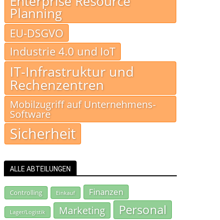
Enterprise Resource
Planning
EU-DSGVO
Industrie 4.0 und IoT
IT-Infrastruktur und
Rechenzentren
Mobilzugriff auf Unternehmens-
Software
Sicherheit
ALLE ABTEILUNGEN
Finanzen
Controlling
Einkauf
Personal
Marketing
Lager/Logistik