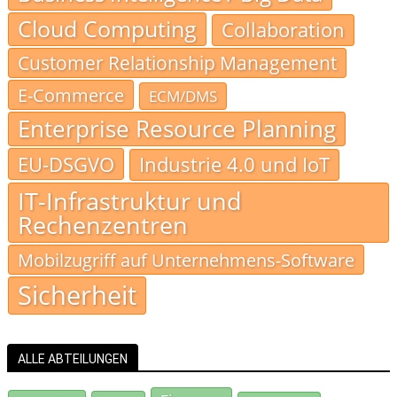
Cloud Computing
Collaboration
Customer Relationship Management
E-Commerce
ECM/DMS
Enterprise Resource Planning
EU-DSGVO
Industrie 4.0 und IoT
IT-Infrastruktur und
Rechenzentren
Mobilzugriff auf Unternehmens-Software
Sicherheit
ALLE ABTEILUNGEN