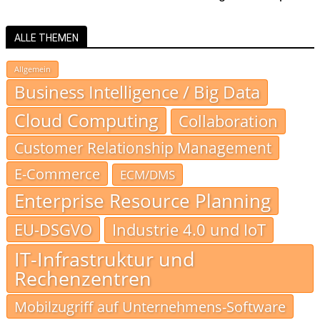
ALLE THEMEN
Allgemein
Business Intelligence / Big Data
Cloud Computing
Collaboration
Customer Relationship Management
E-Commerce
ECM/DMS
Enterprise Resource Planning
EU-DSGVO
Industrie 4.0 und IoT
IT-Infrastruktur und
Rechenzentren
Mobilzugriff auf Unternehmens-Software