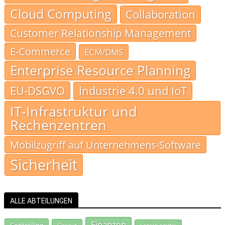
Cloud Computing
Collaboration
Customer Relationship Management
E-Commerce
ECM/DMS
Enterprise Resource Planning
EU-DSGVO
Industrie 4.0 und IoT
IT-Infrastruktur und
Rechenzentren
Mobilzugriff auf Unternehmens-Software
Sicherheit
ALLE ABTEILUNGEN
Finanzen
Controlling