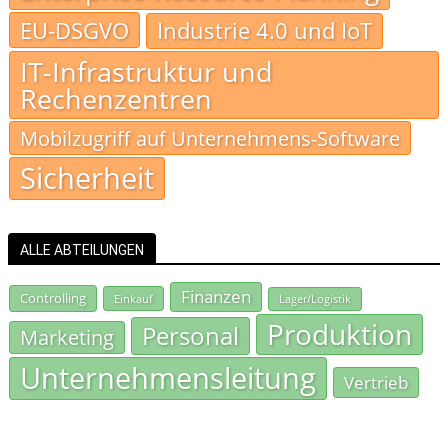
EU-DSGVO
Industrie 4.0 und IoT
IT-Infrastruktur und
Rechenzentren
Mobilzugriff auf Unternehmens-Software
Sicherheit
ALLE ABTEILUNGEN
Finanzen
Controlling
Einkauf
Lager/Logistik
Produktion
Personal
Marketing
Unternehmensleitung
Vertrieb