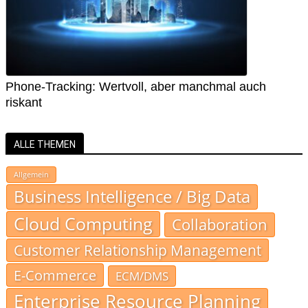
Phone-Tracking: Wertvoll, aber manchmal auch
riskant
ALLE THEMEN
Allgemein
Business Intelligence / Big Data
Cloud Computing
Collaboration
Customer Relationship Management
E-Commerce
ECM/DMS
Enterprise Resource Planning