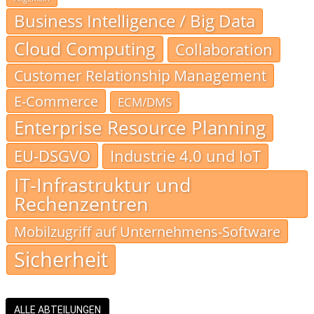
Business Intelligence / Big Data
Cloud Computing
Collaboration
Customer Relationship Management
E-Commerce
ECM/DMS
Enterprise Resource Planning
EU-DSGVO
Industrie 4.0 und IoT
IT-Infrastruktur und
Rechenzentren
Mobilzugriff auf Unternehmens-Software
Sicherheit
ALLE ABTEILUNGEN