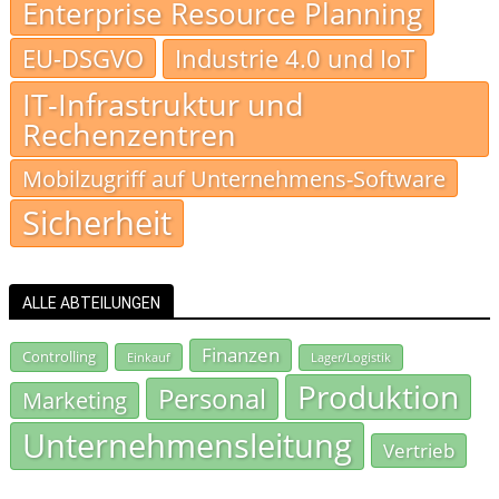
Enterprise Resource Planning
EU-DSGVO
Industrie 4.0 und IoT
IT-Infrastruktur und
Rechenzentren
Mobilzugriff auf Unternehmens-Software
Sicherheit
ALLE ABTEILUNGEN
Finanzen
Controlling
Einkauf
Lager/Logistik
Produktion
Personal
Marketing
Unternehmensleitung
Vertrieb