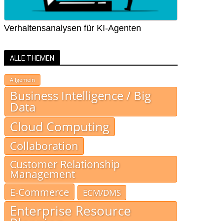
Verhaltensanalysen für KI-Agenten
ALLE THEMEN
Allgemein
Business Intelligence / Big
Data
Cloud Computing
Collaboration
Customer Relationship
Management
E-Commerce
ECM/DMS
Enterprise Resource