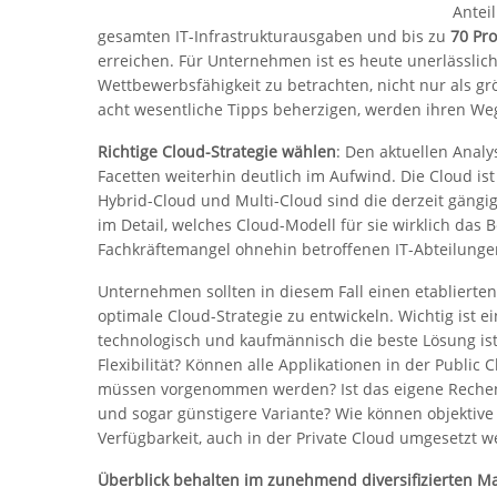
Antei
gesamten IT-Infrastrukturausgaben und bis zu
70 Pr
erreichen. Für Unternehmen ist es heute unerlässlic
Wettbewerbsfähigkeit zu betrachten, nicht nur als g
acht wesentliche Tipps beherzigen, werden ihren Weg 
Richtige Cloud-Strategie wählen
: Den aktuellen Analy
Facetten weiterhin deutlich im Aufwind. Die Cloud ist
Hybrid-Cloud und Multi-Cloud sind die derzeit gängi
im Detail, welches Cloud-Modell für sie wirklich das 
Fachkräftemangel ohnehin betroffenen IT-Abteilung
Unternehmen sollten in diesem Fall einen etablierte
optimale Cloud-Strategie zu entwickeln. Wichtig is
technologisch und kaufmännisch die beste Lösung ist:
Flexibilität? Können alle Applikationen in der Publ
müssen vorgenommen werden? Ist das eigene Rechen
und sogar günstigere Variante? Wie können objektive 
Verfügbarkeit, auch in der Private Cloud umgesetzt 
Überblick behalten im zunehmend diversifizierten Ma