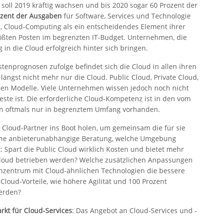
l soll 2019 kräftig wachsen und bis 2020 sogar 60 Prozent der
ozent der Ausgaben
für Software, Services und Technologie
h, Cloud-Computing als ein entscheidendes Element ihrer
rößten Posten im begrenzten IT-Budget. Unternehmen, die
in die Cloud erfolgreich hinter sich bringen.
stenprognosen zufolge befindet sich die Cloud in allen ihren
 längst nicht mehr nur die Cloud. Public Cloud, Private Cloud,
gen Modelle. Viele Unternehmen wissen jedoch noch nicht
Beste ist. Die erforderliche Cloud-Kompetenz ist in den vom
en oftmals nur in begrenztem Umfang vorhanden.
n Cloud-Partner ins Boot holen, um gemeinsam die für sie
t eine anbieterunabhängige Beratung, welche Umgebung
 Spart die Public Cloud wirklich Kosten und bietet mehr
ic Cloud betrieben werden? Welche zusätzlichen Anpassungen
zentrum mit Cloud-ähnlichen Technologien die bessere
Cloud-Vorteile, wie höhere Agilität und 100 Prozent
werden?
rkt für Cloud-Services
: Das Angebot an Cloud-Services und -