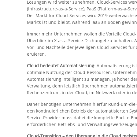
Lösungen wird weiter zunehmen. Cloud-Services werde
(Infrastructure-as-a-Service), PaaS (Platform-as-a-Se
Der Markt für Cloud-Services wird 2019 weiterwachse
Markts ist und bleibt, während IaaS an Boden gewinn
Immer mehr Unternehmen wollen die Vorteile Cloud-ba
Überblick im X-as-a-Service-Dschungel zu behalten. 
Vor- und Nachteile der jeweiligen Cloud-Services fü
eruieren.
Cloud bedeutet Automatisierung
: Automatisierung i
optimale Nutzung der Cloud-Ressourcen. Unternehme
Automatisierung intelligent zu managen. Je höher de
Verwaltung, denn letztlich übernehmen automatisiert
Rechenzentrum, in der Cloud, im Netzwerk oder in d
Daher benötigen Unternehmen hierfür Rund-um-die-U
den kontinuierlichen Betrieb der automatisierten S
Service-Provider muss dabei die komplette End-to-En
erforderlichen Betriebs- und Verwaltungswerkzeugen
Cloud-Transition – den Übergang in die Cloud meiste