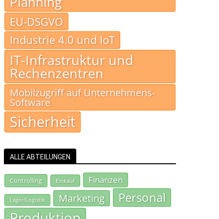
Planning
EU-DSGVO
Industrie 4.0 und IoT
IT-Infrastruktur und
Rechenzentren
Mobilzugriff auf Unternehmens-
Software
Sicherheit
ALLE ABTEILUNGEN
Finanzen
Controlling
Einkauf
Personal
Marketing
Lager/Logistik
Produktion