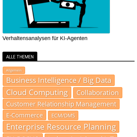
Verhaltensanalysen für KI-Agenten
ALLE THEMEN
Allgemein
Business Intelligence / Big Data
Cloud Computing
Collaboration
Customer Relationship Management
E-Commerce
ECM/DMS
Enterprise Resource Planning