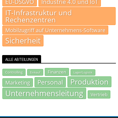
EU-DSGVO
Industrie 4.0 und IoT
IT-Infrastruktur und
Rechenzentren
Mobilzugriff auf Unternehmens-Software
Sicherheit
ALLE ABTEILUNGEN
Finanzen
Controlling
Einkauf
Lager/Logistik
Produktion
Personal
Marketing
Unternehmensleitung
Vertrieb