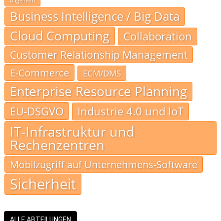
Allgemein
Business Intelligence / Big Data
Cloud Computing
Collaboration
Customer Relationship Management
E-Commerce
ECM/DMS
Enterprise Resource Planning
EU-DSGVO
Industrie 4.0 und IoT
IT-Infrastruktur und
Rechenzentren
Mobilzugriff auf Unternehmens-Software
Sicherheit
ALLE ABTEILUNGEN