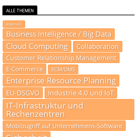
ALLE THEMEN
Allgemein
Business Intelligence / Big Data
Cloud Computing
Collaboration
Customer Relationship Management
E-Commerce
ECM/DMS
Enterprise Resource Planning
EU-DSGVO
Industrie 4.0 und IoT
IT-Infrastruktur und
Rechenzentren
Mobilzugriff auf Unternehmens-Software