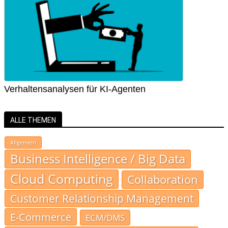
Verhaltensanalysen für KI-Agenten
ALLE THEMEN
Allgemein
Business Intelligence / Big Data
Cloud Computing
Collaboration
Customer Relationship Management
E-Commerce
ECM/DMS