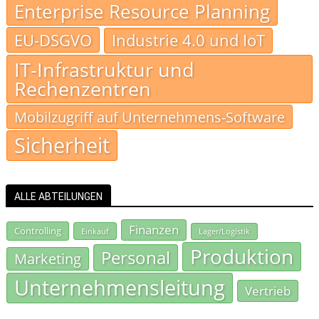
Enterprise Resource Planning
EU-DSGVO
Industrie 4.0 und IoT
IT-Infrastruktur und
Rechenzentren
Mobilzugriff auf Unternehmens-Software
Sicherheit
ALLE ABTEILUNGEN
Finanzen
Controlling
Einkauf
Lager/Logistik
Produktion
Personal
Marketing
Unternehmensleitung
Vertrieb