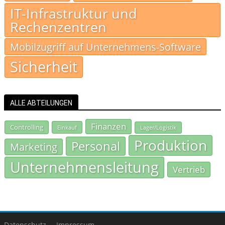
IT-Infrastruktur und
Rechenzentren
Mobilzugriff auf Unternehmens-Software
Sicherheit
ALLE ABTEILUNGEN
Finanzen
Controlling
Einkauf
Lager/Logistik
Produktion
Personal
Marketing
Unternehmensleitung
Vertrieb
Datenschutz
Impressum