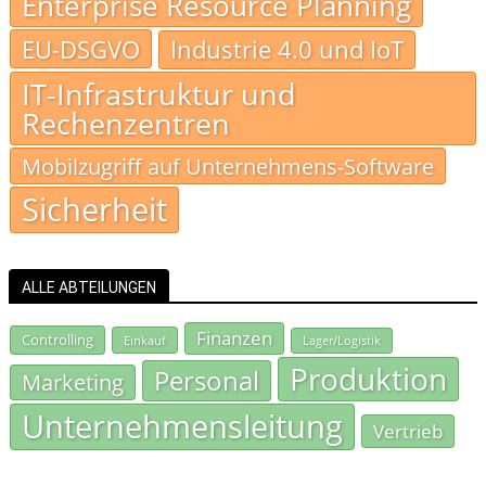
Enterprise Resource Planning
EU-DSGVO
Industrie 4.0 und IoT
IT-Infrastruktur und
Rechenzentren
Mobilzugriff auf Unternehmens-Software
Sicherheit
ALLE ABTEILUNGEN
Finanzen
Controlling
Einkauf
Lager/Logistik
Produktion
Personal
Marketing
Unternehmensleitung
Vertrieb