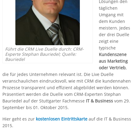
Lösungen den
täglichen
Umgang mit
dem Kunden
meistern. Jedes
der drei Duelle
zeigt eine
typische
Führt die CRM Live Duelle durch: CRM-
Experte Stephan Bauriedel; Quelle:
Kundenszene
Bauriedel
aus Marketing
oder Vertrieb
,
die für jedes Unternehmen relevant ist. Die Live Duelle
veranschaulichen eindrucksvoll, wie mit CRM die kundennahen
Prozesse transparent und effizient abgebildet werden können.
Präsentiert werden die Duelle vom CRM-Experten Stephan
Bauriedel auf der Stuttgarter Fachmesse
IT & Business
vom 29.
September bis 01. Oktober 2015.
Hier geht es zur
kostenlosen Eintrittskarte
auf die IT & Business
2015.