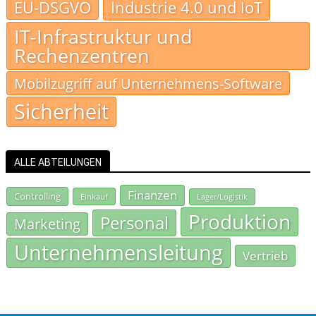
EU-DSGVO
Industrie 4.0 und IoT
IT-Infrastruktur und
Rechenzentren
Mobilzugriff auf Unternehmens-Software
Sicherheit
ALLE ABTEILUNGEN
Finanzen
Controlling
Einkauf
Lager/Logistik
Produktion
Personal
Marketing
Unternehmensleitung
Vertrieb