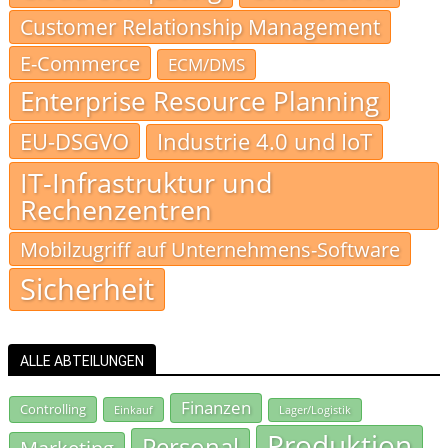
Customer Relationship Management
E-Commerce
ECM/DMS
Enterprise Resource Planning
EU-DSGVO
Industrie 4.0 und IoT
IT-Infrastruktur und
Rechenzentren
Mobilzugriff auf Unternehmens-Software
Sicherheit
ALLE ABTEILUNGEN
Finanzen
Controlling
Einkauf
Lager/Logistik
Produktion
Personal