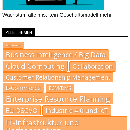
Wachstum allein ist kein Geschäftsmodell mehr
ALLE THEMEN
Allgemein
Business Intelligence / Big Data
Cloud Computing
Collaboration
Customer Relationship Management
E-Commerce
ECM/DMS
Enterprise Resource Planning
EU-DSGVO
Industrie 4.0 und IoT
IT-Infrastruktur und