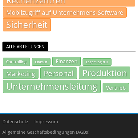
Rechenzentren
Mobilzugriff auf Unternehmens-Software
Sicherheit
ALLE ABTEILUNGEN
Finanzen
Controlling
Einkauf
Lager/Logistik
Produktion
Personal
Marketing
Unternehmensleitung
Vertrieb
Datenschutz
Impressum
Allgemeine Geschäftsbedingungen (AGBs)