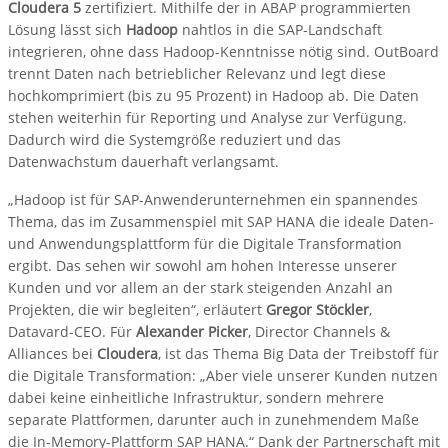
Cloudera 5
zertifiziert. Mithilfe der in ABAP programmierten
Lösung lässt sich
Hadoop
nahtlos in die SAP-Landschaft
integrieren, ohne dass Hadoop-Kenntnisse nötig sind. OutBoard
trennt Daten nach betrieblicher Relevanz und legt diese
hochkomprimiert (bis zu 95 Prozent) in Hadoop ab. Die Daten
stehen weiterhin für Reporting und Analyse zur Verfügung.
Dadurch wird die Systemgröße reduziert und das
Datenwachstum dauerhaft verlangsamt.
„Hadoop ist für SAP-Anwenderunternehmen ein spannendes
Thema, das im Zusammenspiel mit SAP HANA die ideale Daten-
und Anwendungsplattform für die Digitale Transformation
ergibt. Das sehen wir sowohl am hohen Interesse unserer
Kunden und vor allem an der stark steigenden Anzahl an
Projekten, die wir begleiten“, erläutert
Gregor Stöckler
,
Datavard-CEO. Für
Alexander Picker
, Director Channels &
Alliances bei
Cloudera
, ist das Thema Big Data der Treibstoff für
die Digitale Transformation: „Aber viele unserer Kunden nutzen
dabei keine einheitliche Infrastruktur, sondern mehrere
separate Plattformen, darunter auch in zunehmendem Maße
die In-Memory-Plattform SAP HANA.“ Dank der Partnerschaft mit