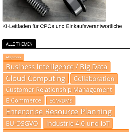
KI-Leitfaden für CPOs und Einkaufsverantwortliche
ALLE THEMEN
Allgemein
Business Intelligence / Big Data
Cloud Computing
Collaboration
Customer Relationship Management
E-Commerce
ECM/DMS
Enterprise Resource Planning
EU-DSGVO
Industrie 4.0 und IoT