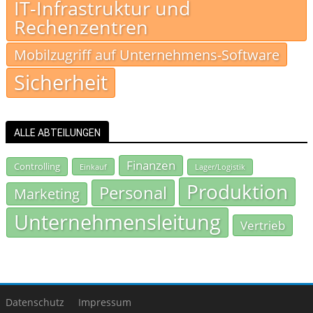
IT-Infrastruktur und
Rechenzentren
Mobilzugriff auf Unternehmens-Software
Sicherheit
ALLE ABTEILUNGEN
Finanzen
Controlling
Einkauf
Lager/Logistik
Produktion
Personal
Marketing
Unternehmensleitung
Vertrieb
Datenschutz
Impressum