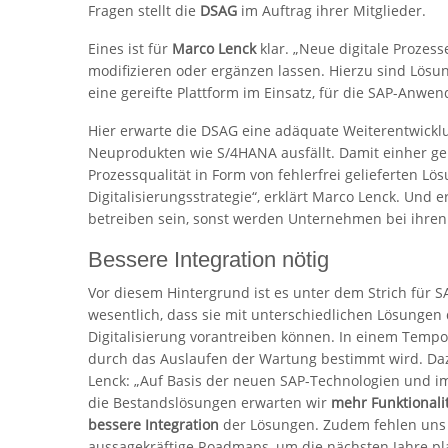
Fragen stellt die
DSAG
im Auftrag ihrer Mitglieder.
Eines ist für
Marco Lenck
klar. „Neue digitale Prozess
modifizieren oder ergänzen lassen. Hierzu sind Lösun
eine gereifte Plattform im Einsatz, für die SAP-Anw
Hier erwarte die DSAG eine adäquate Weiterentwickl
Neuprodukten wie S/4HANA ausfällt. Damit einher geh
Prozessqualität in Form von fehlerfrei gelieferten Lö
Digitalisierungsstrategie“, erklärt Marco Lenck. Und
betreiben sein, sonst werden Unternehmen bei ihren 
Bessere Integration nötig
Vor diesem Hintergrund ist es unter dem Strich für 
wesentlich, dass sie mit unterschiedlichen Lösungen 
Digitalisierung vorantreiben können. In einem Tempo,
durch das Auslaufen der Wartung bestimmt wird. D
Lenck: „Auf Basis der neuen SAP-Technologien und im
die Bestandslösungen erwarten wir
mehr Funktionali
bessere Integration
der Lösungen. Zudem fehlen uns
aussagekräftige Roadmaps, um die nächsten Jahre p