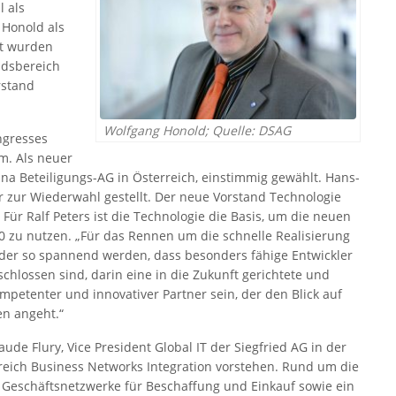
l als
Honold als
lt wurden
ndsbereich
rstand
Wolfgang Honold; Quelle: DSAG
ngresses
m. Als neuer
ana Beteiligungs-AG in Österreich, einstimmig gewählt. Hans-
 zur Wiederwahl gestellt. Der neue Vorstand Technologie
Für Ralf Peters ist die Technologie die Basis, um die neuen
.0 zu nutzen. „Für das Rennen um die schnelle Realisierung
der so spannend werden, dass besonders fähige Entwickler
hlossen sind, darin eine in die Zukunft gerichtete und
mpetenter und innovativer Partner sein, der den Blick auf
en angeht.“
de Flury, Vice President Global IT der Siegfried AG in der
eich Business Networks Integration vorstehen. Rund um die
 Geschäftsnetzwerke für Beschaffung und Einkauf sowie ein