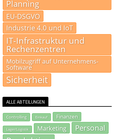
Planning
EU-DSGVO
Industrie 4.0 und IoT
IT-Infrastruktur und
Rechenzentren
Mobilzugriff auf Unternehmens-
Software
Sicherheit
ALLE ABTEILUNGEN
Finanzen
Controlling
Einkauf
Personal
Marketing
Lager/Logistik