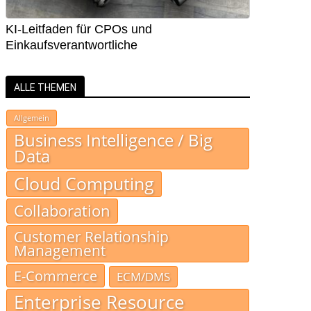
KI-Leitfaden für CPOs und
Einkaufsverantwortliche
ALLE THEMEN
Allgemein
Business Intelligence / Big
Data
Cloud Computing
Collaboration
Customer Relationship
Management
E-Commerce
ECM/DMS
Enterprise Resource