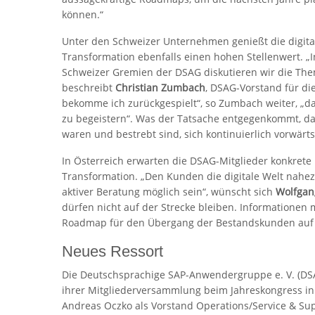
können.“
Unter den Schweizer Unternehmen genießt die digita
Transformation ebenfalls einen hohen Stellenwert. „
Schweizer Gremien der DSAG diskutieren wir die Them
beschreibt
Christian Zumbach
, DSAG-Vorstand für di
bekomme ich zurückgespielt“, so Zumbach weiter, „da
zu begeistern“. Was der Tatsache entgegenkommt, das
waren und bestrebt sind, sich kontinuierlich vorwärt
In Österreich erwarten die DSAG-Mitglieder konkrete 
Transformation. „Den Kunden die digitale Welt nahe
aktiver Beratung möglich sein“, wünscht sich
Wolfgan
dürfen nicht auf der Strecke bleiben. Informationen
Roadmap für den Übergang der Bestandskunden auf
Neues Ressort
Die Deutschsprachige SAP-Anwendergruppe e. V. (DSA
ihrer Mitgliederversammlung beim Jahreskongress i
Andreas Oczko als Vorstand Operations/Service & Su