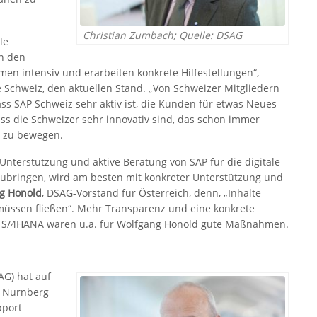
Christian Zumbach; Quelle: DSAG
le
In den
en intensiv und erarbeiten konkrete Hilfestellungen“,
e Schweiz, den aktuellen Stand. „Von Schweizer Mitgliedern
ss SAP Schweiz sehr aktiv ist, die Kunden für etwas Neues
s die Schweizer sehr innovativ sind, das schon immer
s zu bewegen.
Unterstützung und aktive Beratung von SAP für die digitale
zubringen, wird am besten mit konkreter Unterstützung und
g Honold
, DSAG-Vorstand für Österreich, denn, „Inhalte
 müssen fließen“. Mehr Transparenz und eine konkrete
 S/4HANA wären u.a. für Wolfgang Honold gute Maßnahmen.
G) hat auf
n Nürnberg
pport