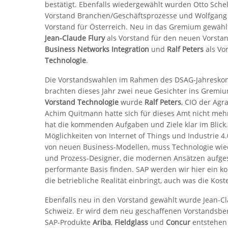
bestätigt. Ebenfalls wiedergewählt wurden Otto Schel
Vorstand Branchen/Geschäftsprozesse und Wolfgang 
Vorstand für Österreich. Neu in das Gremium gewäh
Jean-Claude Flury
als Vorstand für den neuen Vorsta
Business Networks Integration
und
Ralf Peters
als Vo
Technologie
.
Die Vorstandswahlen im Rahmen des DSAG-Jahresko
brachten dieses Jahr zwei neue Gesichter ins Gremiu
Vorstand Technologie
wurde
Ralf Peters
, CIO der Agr
Achim Quitmann hatte sich für dieses Amt nicht mehr
hat die kommenden Aufgaben und Ziele klar im Blick. 
Möglichkeiten von Internet of Things und Industrie 4
von neuen Business-Modellen, muss Technologie wie
und Prozess-Designer, die modernen Ansätzen aufgesc
performante Basis finden. SAP werden wir hier ein ko
die betriebliche Realität einbringt, auch was die Kost
Ebenfalls neu in den Vorstand gewählt wurde Jean-Clau
Schweiz. Er wird dem neu geschaffenen Vorstandsber
SAP-Produkte
Ariba
,
Fieldglass
und
Concur
entstehen