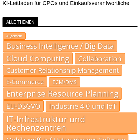
KI-Leitfaden für CPOs und Einkaufsverantwortliche
ALLE THEMEN
Allgemein
Business Intelligence / Big Data
Cloud Computing
Collaboration
Customer Relationship Management
E-Commerce
ECM/DMS
Enterprise Resource Planning
EU-DSGVO
Industrie 4.0 und IoT
IT-Infrastruktur und
Rechenzentren
Mobilzugriff auf Unternehmens-Software