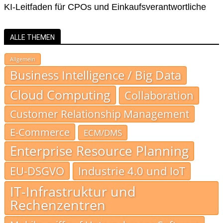
KI-Leitfaden für CPOs und Einkaufsverantwortliche
ALLE THEMEN
Allgemein
Business Intelligence / Big Data
Cloud Computing
Collaboration
Customer Relationship Management
E-Commerce
ECM/DMS
Enterprise Resource Planning
EU-DSGVO
Industrie 4.0 und IoT
IT-Infrastruktur und
Rechenzentren