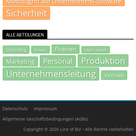
Mobilzugriff auf Unternehmens-Software
Sicherheit
ALLE ABTEILUNGEN
Finanzen
Controlling
Einkauf
Lager/Logistik
Produktion
Personal
Marketing
Unternehmensleitung
Vertrieb
Datenschutz
Impressum
Allgemeine Geschäftsbedingungen (AGBs)
Copyright © 2026 Line of Biz • Alle Rechte vorbehalten