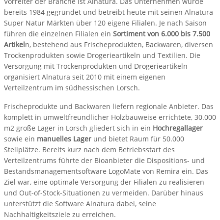
Vorreiter der Branche ist Alnatura. Das Unternehmen wurde
bereits 1984 gegründet und betreibt heute mit seinen Alnatura
Super Natur Märkten über 120 eigene Filialen. Je nach Saison
führen die einzelnen Filialen ein
Sortiment von 6.000 bis 7.500
Artikel
n, bestehend aus Frischeprodukten, Backwaren, diversen
Trockenprodukten sowie Drogerieartikeln und Textilien. Die
Versorgung mit Trockenprodukten und Drogerieartikeln
organisiert Alnatura seit 2010 mit einem eigenen
Verteilzentrum im südhessischen Lorsch.
Frischeprodukte und Backwaren liefern regionale Anbieter. Das
komplett in umweltfreundlicher Holzbauweise errichtete, 30.000
m2 große Lager in Lorsch gliedert sich in ein
Hochregallager
sowie ein
manuelles Lager
und bietet Raum für 50.000
Stellplätze. Bereits kurz nach dem Betriebsstart des
Verteilzentrums führte der Bioanbieter die Dispositions- und
Bestandsmanagementsoftware LogoMate von Remira ein. Das
Ziel war, eine optimale Versorgung der Filialen zu realisieren
und Out-of-Stock-Situationen zu vermeiden. Darüber hinaus
unterstützt die Software Alnatura dabei, seine
Nachhaltigkeitsziele zu erreichen.