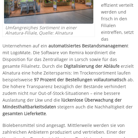
effizient verteilt
werden und
frisch in den
Filialen
Umfangreicjhes Sortiment in einer
eintreffen, setzt
Alnatura-Filiale, Quelle: Alnatura
das
Unternehmen auf ein
automatisiertes Bestandsmanagemen
t
mit LogoMate. Die Software von Remira koordiniert die
Disposition für das Zentrallager in Lorsch sowie für das
gesamte Filialnetz. Durch die
Digitalisierung der Abläufe
erzielt
Alnatura eine hohe Zeitersparnis: Im Trockensortiment laufen
beispielsweise
97 Prozent der Bestellungen vollautomatisch
ab.
Die höhere Transparenz bezüglich der Bestände verhindert
zudem nicht nur Out-of-Stock-Situationen – eine bessere
Auslastung der Lkw und die
lückenlose Überwachung der
Mindesthaltbarkeitsdaten
steigern auch die Nachhaltigkeit der
gesamten Lieferkette
.
Biolebensmittel sind angesagt. Mittlerweile werden sie von
zahlreichen Anbietern produziert und vertrieben. Einer der