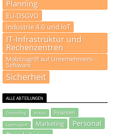
Planning
EU-DSGVO
Industrie 4.0 und IoT
IT-Infrastruktur und
Rechenzentren
Mobilzugriff auf Unternehmens-
Software
Sicherheit
ALLE ABTEILUNGEN
Finanzen
Controlling
Einkauf
Personal
Marketing
Lager/Logistik