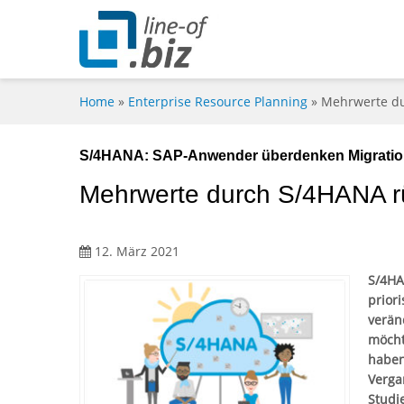
Home
»
Enterprise Resource Planning
»
Mehrwerte du
S/4HANA: SAP-Anwender überdenken Migratio
Mehrwerte durch S/4HANA rü
12. März 2021
S/4HA
prior
verän
möcht
haben.
Verga
Studi