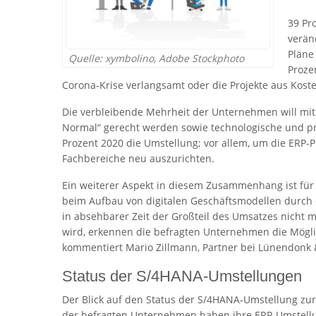
39 Pr
verän
Pläne
Quelle: xymbolino, Adobe Stockphoto
Proze
Corona-Krise verlangsamt oder die Projekte aus Kost
Die verbleibende Mehrheit der Unternehmen will mi
Normal“ gerecht werden sowie technologische und proz
Prozent 2020 die Umstellung; vor allem, um die ERP-
Fachbereiche neu auszurichten.
Ein weiterer Aspekt in diesem Zusammenhang ist für
beim Aufbau von digitalen Geschäftsmodellen durch
in absehbarer Zeit der Großteil des Umsatzes nicht m
wird, erkennen die befragten Unternehmen die Möglic
kommentiert Mario Zillmann, Partner bei Lünendonk 
Status der S/4HANA-Umstellungen
Der Blick auf den Status der S/4HANA-Umstellung zur 
der befragten Unternehmen haben ihre ERP-Umstellun