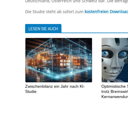
Deutschland, Österreich und Schweiz dar. Die Befrag
Die Studie steht ab sofort zum
kostenfreien Downloa
LESEN SIE AUCH
Zwischenbilanz ein Jahr nach KI-
Optimistische 
Studie
trotz Bremswi
Kernanwendu