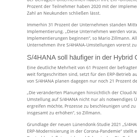
Prozent der Teilnehmer haben 2020 mit der Impleme
Zahl an Neukunden schließen lässt.
Immerhin 31 Prozent der Unternehmen standen Mitte 
Implementierung. „Diese Unternehmen werden voraus
Implementierungen beginnen“, so Mario Zillmann. Al
Unternehmen ihre S/4HANA-Umstellungen vorerst zurü
S/4HANA soll häufiger in der Hybrid
Eine deutliche Mehrheit von 61 Prozent der befragt
weit fortgeschritten sind, setzt für den ERP-Betrieb a
von S/4HANA planen dagegen nur noch 21 Prozent d
„Die veränderten Planungen hinsichtlich der Cloud-N
Umstellung auf S/4HANA nicht nur als notwendiges Ü
ergreifen möchte, Prozesse zu beschleunigen und zu v
insgesamt zu erhöhen“, so Zillmann.
Grundlage der neuen Lünendonk-Studie 2021 „S/4HA
ERP-Modernisierung in der Corona-Pandemie“ stellt e