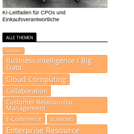
KI-Leitfaden für CPOs und
Einkaufsverantwortliche
ALLE THEMEN
Allgemein
Business Intelligence / Big
Data
Cloud Computing
Collaboration
Customer Relationship
Management
E-Commerce
ECM/DMS
Enterprise Resource