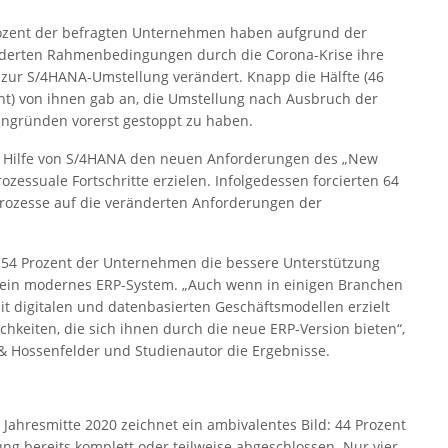
ozent der befragten Unternehmen haben aufgrund der
derten Rahmenbedingungen durch die Corona-Krise ihre
 zur S/4HANA-Umstellung verändert. Knapp die Hälfte (46
nt) von ihnen gab an, die Umstellung nach Ausbruch der
engründen vorerst gestoppt zu haben.
t Hilfe von S/4HANA den neuen Anforderungen des „New
essuale Fortschritte erzielen. Infolgedessen forcierten 64
Prozesse auf die veränderten Anforderungen der
 54 Prozent der Unternehmen die bessere Unterstützung
 ein modernes ERP-System. „Auch wenn in einigen Branchen
it digitalen und datenbasierten Geschäftsmodellen erzielt
hkeiten, die sich ihnen durch die neue ERP-Version bieten“,
& Hossenfelder und Studienautor die Ergebnisse.
Jahresmitte 2020 zeichnet ein ambivalentes Bild: 44 Prozent
g bereits komplett oder teilweise abgeschlossen. Nur vier