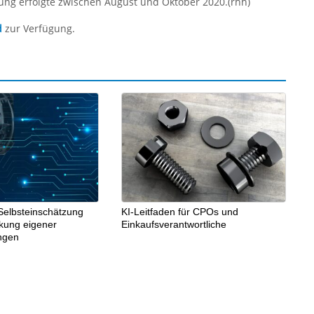
ung erfolgte zwischen August und Oktober 2020.(rhh)
d
zur Verfügung.
Selbsteinschätzung
KI-Leitfaden für CPOs und
rkung eigener
Einkaufsverantwortliche
ngen