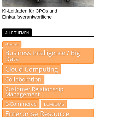
KI-Leitfaden für CPOs und
Einkaufsverantwortliche
ALLE THEMEN
Allgemein
Business Intelligence / Big
Data
Cloud Computing
Collaboration
Customer Relationship
Management
E-Commerce
ECM/DMS
Enterprise Resource