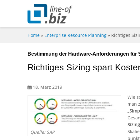
Home
»
Enterprise Resource Planning
»
Richtiges Siz
Bestimmung der Hardware-Anforderungen fü
Richtiges Sizing spart Koste
18. März 2019
Wie s
man z
„
Simpl
Gesam
Sizin
Skali
Quelle: SAP
punkt