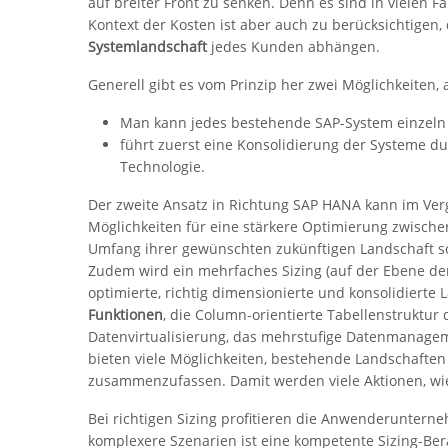
auf breiter Front zu senken. Denn es sind in vielen 
Kontext der Kosten ist aber auch zu berücksichtigen,
Systemlandschaft
jedes Kunden abhängen.
Generell gibt es vom Prinzip her zwei Möglichkeiten,
Man kann jedes bestehende SAP-System einzeln 
führt zuerst eine Konsolidierung der Systeme d
Technologie.
Der zweite Ansatz in Richtung SAP HANA kann im Vergl
Möglichkeiten für eine stärkere Optimierung zwisc
Umfang ihrer gewünschten zukünftigen Landschaft sor
Zudem wird ein mehrfaches Sizing (auf der Ebene de
optimierte, richtig dimensionierte und konsolidiert
Funktionen
, die Column-orientierte Tabellenstruktu
Datenvirtualisierung, das mehrstufige Datenmanage
bieten viele Möglichkeiten, bestehende Landschaften 
zusammenzufassen. Damit werden viele Aktionen, wie
Bei richtigen Sizing profitieren die Anwenderunter
komplexere Szenarien ist eine kompetente Sizing-Ber