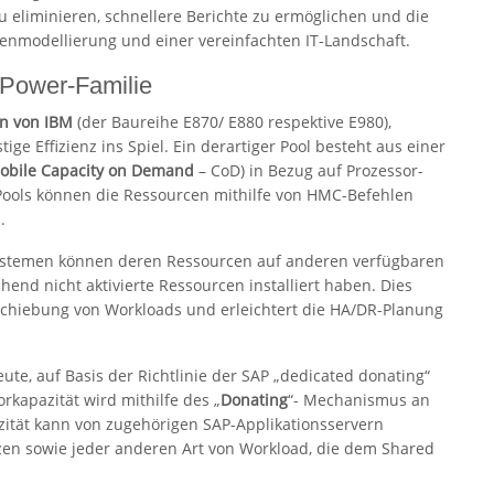
 eliminieren, schnellere Berichte zu ermöglichen und die
atenmodellierung und einer vereinfachten IT-Landschaft.
e Power-Familie
rn von IBM
(der Baureihe E870/ E880 respektive E980),
ge Effizienz ins Spiel. Ein derartiger Pool besteht aus einer
obile Capacity on Demand
– CoD) in Bezug auf Prozessor-
Pools können die Ressourcen mithilfe von HMC-Befehlen
.
Systemen können deren Ressourcen auf anderen verfügbaren
chend nicht aktivierte Ressourcen installiert haben. Dies
schiebung von Workloads und erleichtert die HA/DR-Planung
te, auf Basis der Richtlinie der SAP „dedicated donating“
rkapazität wird mithilfe des „
Donating
“- Mechanismus an
ität kann von zugehörigen SAP-Applikationsservern
en sowie jeder anderen Art von Workload, die dem Shared