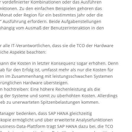
r vordefinierter Kombinationen oder das Ausführen
unktionen. Zu den einfachen Beispielen gehören das
Monat oder Region für ein bestimmtes Jahr oder die
he“ Ausführung erfordern. Beide Aufgabenstellungen
 abhängig vom Ausmaß der Benutzerinteraktion in den
 alle IT-Verantwortlichen, dass sie die TCO der Hardware
liche Aspekte beachten:
kann die Kosten in letzter Konsequenz sogar erhöhen. Denn
b für den Erfolg ist, umfasst mehr als nur die Kosten für
Kosten im Zusammenhang mit leistungsschwachen Systemen
sprünglichen Hardware übersteigen.
n hochtreiben: Eine höhere Rechenleistung als die
ung der Systeme und somit zu überhöhten Kosten. Allerdings
trieb zu unerwarteten Spitzenbelastungen kommen.
-Manager bedenken, dass SAP HANA gleichzeitig
nkopie ermöglicht und über erweiterte Analysefunktionen
Business-Data-Plattform trägt SAP HANA dazu bei, die TCO