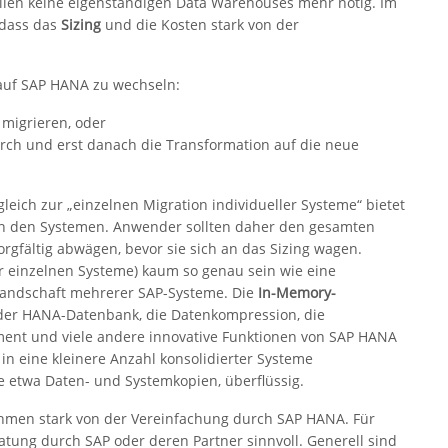
Fällen keine eigenständigen Data Warehouses mehr nötig. Im
 dass das
Sizing
und die Kosten stark von der
 auf SAP HANA zu wechseln:
migrieren, oder
urch und erst danach die Transformation auf die neue
eich zur „einzelnen Migration individueller Systeme“ bietet
hen den Systemen. Anwender sollten daher den gesamten
gfältig abwägen, bevor sie sich an das Sizing wagen.
r einzelnen Systeme) kaum so genau sein wie eine
e Landschaft mehrerer SAP-Systeme. Die
In-Memory-
r der HANA-Datenbank, die Datenkompression, die
ment und viele andere innovative Funktionen von SAP HANA
in eine kleinere Anzahl konsolidierter Systeme
 etwa Daten- und Systemkopien, überflüssig.
nehmen stark von der Vereinfachung durch SAP HANA. Für
atung durch SAP oder deren Partner sinnvoll. Generell sind