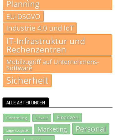
Planning
EU-DSGVO
Industrie 4.0 und IoT
IT-Infrastruktur und
Rechenzentren
Mobilzugriff auf Unternehmens-
Software
Sicherheit
ALLE ABTEILUNGEN
Finanzen
Controlling
Einkauf
Personal
Marketing
Lager/Logistik