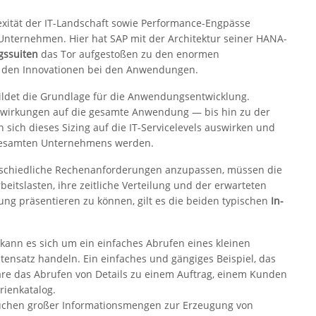
exität der IT-Landschaft sowie Performance-Engpässe
nternehmen. Hier hat SAP mit der Architektur seiner HANA-
ssuiten
das Tor aufgestoßen zu den enormen
ie den Innovationen bei den Anwendungen.
ldet die Grundlage für die Anwendungsentwicklung.
swirkungen auf die gesamte Anwendung — bis hin zu der
 sich dieses Sizing auf die IT-Servicelevels auswirken und
 gesamten Unternehmens werden.
schiedliche Rechenanforderungen anzupassen, müssen die
eitslasten, ihre zeitliche Verteilung und der erwarteten
ung präsentieren zu können, gilt es die beiden typischen
In-
t kann es sich um ein einfaches Abrufen eines kleinen
ensatz handeln. Ein einfaches und gängiges Beispiel, das
wäre das Abrufen von Details zu einem Auftrag, einem Kunden
rienkatalog.
uchen großer Informationsmengen zur Erzeugung von