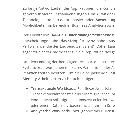
Zu lange Antwortzeiten der Applikationen, die Kompl
gehören in vielen Kernanwendungen zum Alltag der U
Technologie und den darauf basierenden
Anwendung
Möglichkeiten im Bereich er Business Analytics sow
Der Einsatz von HANA als
Datenmanagementebene
bi
Entscheidungen über das Sizing für HANA haben Au
Performance, die der Endbenutzer „sieht“. Daher kann
sogar zu einem Gradmesser für die Reputation des
Um den Umfang der benötigten Ressourcen an unter
Systemverantwortlichen ein klares Verständnis der Arb
Reaktionszeiten besitzen. Um hier eine passende Lös
Memory-Arbeitslasten
zu berücksichtigen.
Transaktionale Workloads
: Bei dieser Arbeitslas
Transaktionsdatensatzes aus einem größeren Dat
eine nahezu sofortige Reaktionszeit erfordert, 
oder einem Datensatz basierend auf einem Krite
Analytische Workloads
: Dazu gehört das Durchs