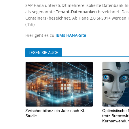
SAP Hana unterstützt mehrere isolierte Datenbank-I
als sogenannte
Tenant-Datenbanken
bezeichnet. Das 
Containers) bezeichnet. Ab Hana 2.0 SPS01+ werden 
(rhh)
Hier geht es zu
IBMs HANA-Site
LESEN SIE AUCH
Zwischenbilanz ein Jahr nach KI-
Optimistische 
Studie
trotz Bremswi
Kernanwendu