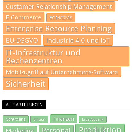
Customer Relationship Management
E-Commerce
ECM/DMS
Enterprise Resource Planning
EU-DSGVO
Industrie 4.0 und IoT
IT-Infrastruktur und
Rechenzentren
Mobilzugriff auf Unternehmens-Software
Sicherheit
ALLE ABTEILUNGEN
Finanzen
Controlling
Einkauf
Lager/Logistik
Produktion
Personal
Marketing