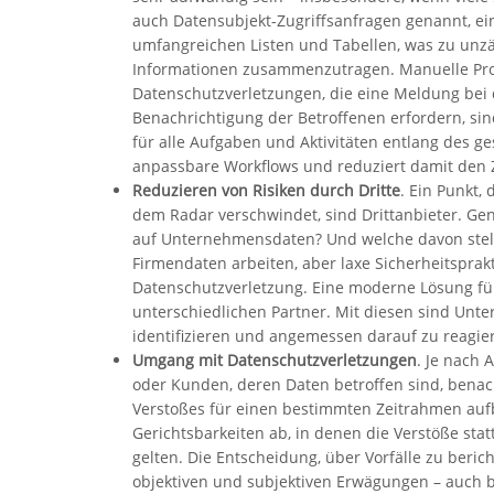
auch Datensubjekt-Zugriffsanfragen genannt, ein
umfangreichen Listen und Tabellen, was zu unzäh
Informationen zusammenzutragen. Manuelle Proze
Datenschutzverletzungen, die eine Meldung bei
Benachrichtigung der Betroffenen erfordern, sin
für alle Aufgaben und Aktivitäten entlang des g
anpassbare Workflows und reduziert damit den 
Reduzieren von Risiken durch Dritte
. Ein Punkt,
dem Radar verschwindet, sind Drittanbieter. Gen
auf Unternehmensdaten? Und welche davon stelle
Firmendaten arbeiten, aber laxe Sicherheitsprak
Datenschutzverletzung. Eine moderne Lösung für 
unterschiedlichen Partner. Mit diesen sind Unt
identifizieren und angemessen darauf zu reagie
Umgang mit Datenschutzverletzungen
. Je nach
oder Kunden, deren Daten betroffen sind, bena
Verstoßes für einen bestimmten Zeitrahmen au
Gerichtsbarkeiten ab, in denen die Verstöße stat
gelten. Die Entscheidung, über Vorfälle zu beri
objektiven und subjektiven Erwägungen – auch b