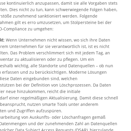
sse kontinuierlich anzupassen, damit sie alle Vorgaben stets
lten. Dies nicht zu tun, kann schwerwiegende Folgen haben,
rstöße zunehmend sanktioniert werden. Folgende
hmen gilt es erro umzusetzen, um Stolpersteine bei der
-Compliance zu umgehen:
kt
: Wenn Unternehmen nicht wissen, wo sich ihre Daten
em Unternehmen für sie verantwortlich ist, ist es nicht
ten. Das Problem verschlimmert sich mit jedem Tag, an
entar zu aktualisieren oder zu pflegen. Um ein
deshalb wichtig, alle Standorte und Datenquellen – ob nun
 zu erfassen und zu berücksichtigen. Moderne Lösungen
diese Daten eingebunden sind, welchen
stützen bei der Definition von Löschprozessen. Da Daten
er neue hinzukommen, reicht die initiale
arf einer regelmäßigen Aktualisierung. Damit diese schnell
n beansprucht, nutzen smarte Tools unter anderem
ten und Zugriffen aufzuspüren.
Bearbeitung von Auskunfts- oder Löschanfragen gemäß
 Datenmengen und der zunehmenden Zahl an Datenquellen
solcher Data Subject Access Requests (DSAR), hierzulande