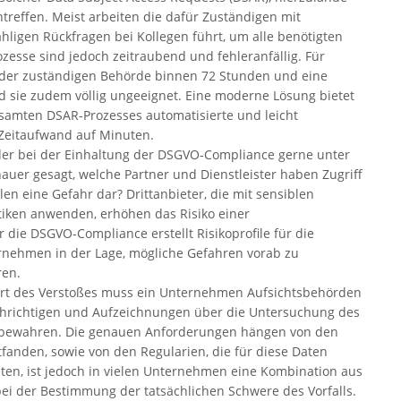
treffen. Meist arbeiten die dafür Zuständigen mit
ligen Rückfragen bei Kollegen führt, um alle benötigten
sse sind jedoch zeitraubend und fehleranfällig. Für
 der zuständigen Behörde binnen 72 Stunden und eine
d sie zudem völlig ungeeignet. Eine moderne Lösung bietet
esamten DSAR-Prozesses automatisierte und leicht
Zeitaufwand auf Minuten.
 der bei der Einhaltung der DSGVO-Compliance gerne unter
auer gesagt, welche Partner und Dienstleister haben Zugriff
n eine Gefahr dar? Drittanbieter, die mit sensiblen
tiken anwenden, erhöhen das Risiko einer
die DSGVO-Compliance erstellt Risikoprofile für die
ernehmen in der Lage, mögliche Gefahren vorab zu
ren.
 Art des Verstoßes muss ein Unternehmen Aufsichtsbehörden
chrichtigen und Aufzeichnungen über die Untersuchung des
fbewahren. Die genauen Anforderungen hängen von den
tfanden, sowie von den Regularien, die für diese Daten
chten, ist jedoch in vielen Unternehmen eine Kombination aus
ei der Bestimmung der tatsächlichen Schwere des Vorfalls.