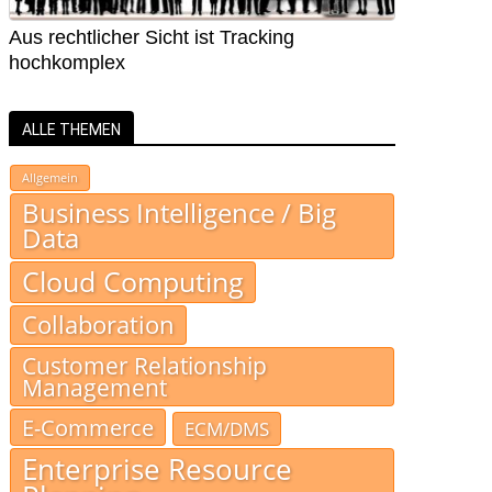
Aus rechtlicher Sicht ist Tracking
hochkomplex
ALLE THEMEN
Allgemein
Business Intelligence / Big
Data
Cloud Computing
Collaboration
Customer Relationship
Management
E-Commerce
ECM/DMS
Enterprise Resource