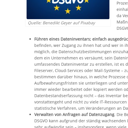
Proze
einha
da Ve
Maßna
Quelle: Benedikt Geyer auf Pixabay
DSGVO
Führen eines Dateninventars; einfach ausgedrüc
befinden, wer Zugang zu ihnen hat und wer in ihr
möglich, die Datenschutzbestimmungen einzuhal
dem ein Unternehmen es versäumt, sein Dateninv
umfassendes Dateninventar zu erstellen, ist es 
Fileserver, Cloud-Services oder Mail-Systeme –
bestimmen darüber hinaus, in welche Prozesse 
Aufbewahrungsfristen sie unterliegen und unter
immer wieder bearbeitet oder kopiert werden od
Datenbestandserfassung nicht – das Inventar bed
vonstattengeht und nicht zu viele IT-Ressource
statistische Verfahren, um Veränderungen an Da
Verwalten von Anfragen auf Datenzugang
. Die 
DSGVO kann aufgrund der ständig wachsenden
sehr aufwändig sein – insbesondere, wenn viele 