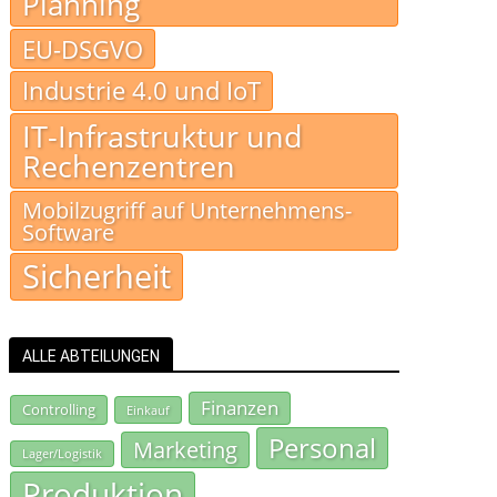
Planning
EU-DSGVO
Industrie 4.0 und IoT
IT-Infrastruktur und
Rechenzentren
Mobilzugriff auf Unternehmens-
Software
Sicherheit
ALLE ABTEILUNGEN
Finanzen
Controlling
Einkauf
Personal
Marketing
Lager/Logistik
Produktion