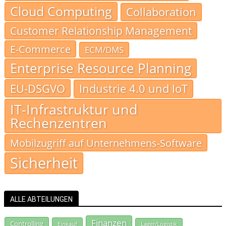
Cloud Computing
Collaboration
Customer Relationship Management
E-Commerce
ECM/DMS
Enterprise Resource Planning
EU-DSGVO
Industrie 4.0 und IoT
IT-Infrastruktur und
Rechenzentren
Mobilzugriff auf Unternehmens-Software
Sicherheit
ALLE ABTEILUNGEN
Finanzen
Controlling
Einkauf
Lager/Logistik