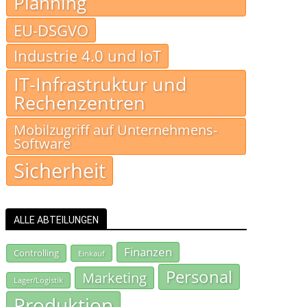
Planning
EU-DSGVO
Industrie 4.0 und IoT
IT-Infrastruktur und
Rechenzentren
Mobilzugriff auf Unternehmens-
Software
Sicherheit
ALLE ABTEILUNGEN
Finanzen
Controlling
Einkauf
Personal
Marketing
Lager/Logistik
Produktion