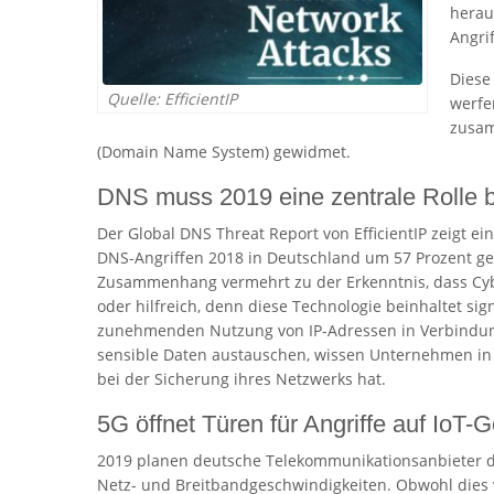
herau
Angri
Diese
Quelle: EfficientIP
werfen
zusam
(Domain Name System) gewidmet.
DNS muss 2019 eine zentrale Rolle 
Der Global DNS Threat Report von EfficientIP zeigt ein
DNS-Angriffen 2018 in Deutschland um 57 Prozent g
Zusammenhang vermehrt zu der Erkenntnis, dass Cybe
oder hilfreich, denn diese Technologie beinhaltet sig
zunehmenden Nutzung von IP-Adressen in Verbindung 
sensible Daten austauschen, wissen Unternehmen i
bei der Sicherung ihres Netzwerks hat.
5G öffnet Türen für Angriffe auf IoT-G
2019 planen deutsche Telekommunikationsanbieter 
Netz- und Breitbandgeschwindigkeiten. Obwohl dies vi