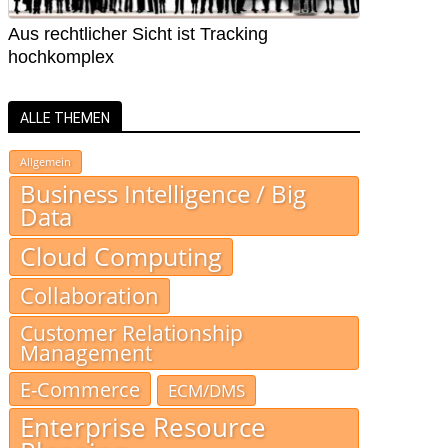
Aus rechtlicher Sicht ist Tracking
hochkomplex
ALLE THEMEN
Allgemein
Business Intelligence / Big
Data
Cloud Computing
Collaboration
Customer Relationship
Management
E-Commerce
ECM/DMS
Enterprise Resource