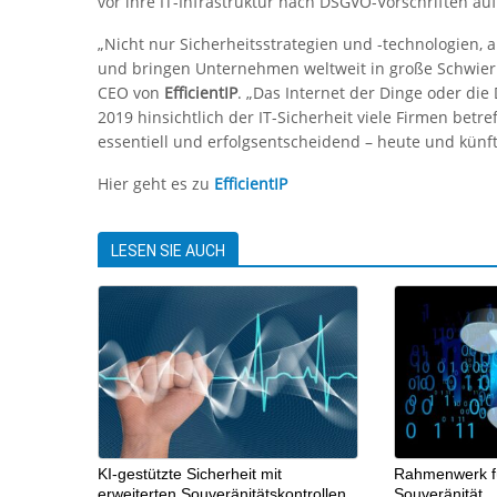
vor ihre IT-Infrastruktur nach DSGVO-Vorschriften au
„Nicht nur Sicherheitsstrategien und -technologien,
und bringen Unternehmen weltweit in große Schwieri
CEO von
EfficientIP
. „Das Internet der Dinge oder di
2019 hinsichtlich der IT-Sicherheit viele Firmen betr
essentiell und erfolgsentscheidend – heute und künfti
Hier geht es zu
EfficientIP
LESEN SIE AUCH
KI-gestützte Sicherheit mit
Rahmenwerk für
erweiterten Souveränitätskontrollen
Souveränität