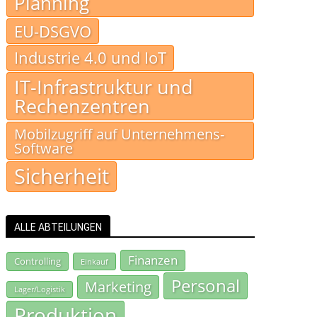
Planning
EU-DSGVO
Industrie 4.0 und IoT
IT-Infrastruktur und
Rechenzentren
Mobilzugriff auf Unternehmens-
Software
Sicherheit
ALLE ABTEILUNGEN
Finanzen
Controlling
Einkauf
Personal
Marketing
Lager/Logistik
Produktion