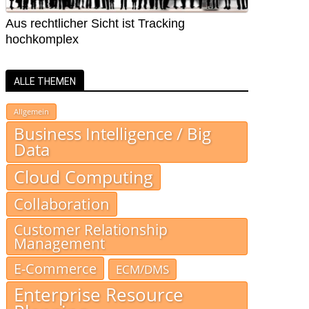
Aus rechtlicher Sicht ist Tracking
hochkomplex
ALLE THEMEN
Allgemein
Business Intelligence / Big
Data
Cloud Computing
Collaboration
Customer Relationship
Management
E-Commerce
ECM/DMS
Enterprise Resource