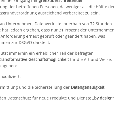
aren der Umgang mit
grenzüberschreitenden
ng der betroffenen Personen, da weniger als die Hälfte der
tzgrundverordnung ausreichend vorbereitet zu sein.
 an Unternehmen, Datenverluste innerhalb von 72 Stunden
e hat jedoch ergeben, dass nur 31 Prozent der Unternehmen
e Anforderung erneut geprüft oder geändert haben, was
hmen zur DSGVO darstellt.
tzt immerhin ein erheblicher Teil der befragten
transformative Geschäftsmöglichkeit
für die Art und Weise,
angehen:
odifiziert.
ermittlung und die Sicherstellung der
Datengenauigkeit
.
 den Datenschutz für neue Produkte und Dienste „
by design
“