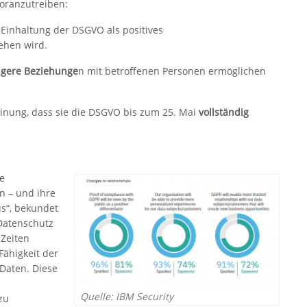
oranzutreiben:
 Einhaltung der DSGVO als positives
sehen wird.
igere Beziehunge
n mit betroffenen Personen ermöglichen
einung, dass sie die DSGVO bis zum 25. Mai
vollständig
ie
n – und ihre
us“, bekundet
Datenschutz
 Zeiten
ähigkeit der
Daten. Diese
Quelle: IBM Security
zu